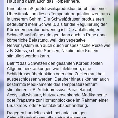
Haut und damit auch das Körperinnere.
Eine übermäßige Schweißproduktion beruht auf einer
Überstimulation dieses Temperaturregulationszentrums
in unserem Gehirn. Die Schweißdrüsen produzieren
bedeutend mehr Schweiß, als für die Regulierung der
Körpertemperatur notwendig ist. Die anfallsartigen
Schweißausbrüche erfolgen dann auch in Ruhe ohne
körperliche Belastung, weil das vegetative
Nervensystem nun auch durch unspezifische Reize wie
z.B. Stress, scharfe Speisen, Nikotin oder Koffein
stimuliert werden kann.
Betrifft das Schwitzen den gesamten Körper, sollten
Allgemeinerkrankungen wie Infektionen, eine
Schilddrüsenüberfunktion oder eine Zuckerkrankheit
ausgeschlossen werden. Darüber hinaus können auch
bestimmte Medikamente das Temperaturzentrum
stimulieren, z.B. Antidepressiva, Paracetamol,
Acetylsalizylsäure, blutzuckersenkende Medikamente
oder Präparate zur Hormonblockade im Rahmen einer
Brustkrebs- oder Prostatakrebsbehandlung.
Dagegen handelt es sich bei anfallsartigen