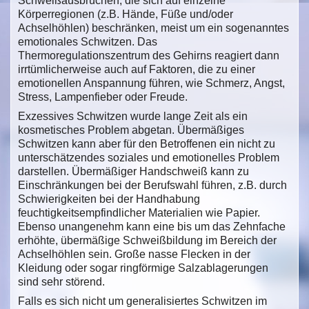
Schweißausbrüchen, die sich auf einzelne
Körperregionen (z.B. Hände, Füße und/oder
Achselhöhlen) beschränken, meist um ein sogenanntes
emotionales Schwitzen. Das
Thermoregulationszentrum des Gehirns reagiert dann
irrtümlicherweise auch auf Faktoren, die zu einer
emotionellen Anspannung führen, wie Schmerz, Angst,
Stress, Lampenfieber oder Freude.
Exzessives Schwitzen wurde lange Zeit als ein
kosmetisches Problem abgetan. Übermäßiges
Schwitzen kann aber für den Betroffenen ein nicht zu
unterschätzendes soziales und emotionelles Problem
darstellen. Übermäßiger Handschweiß kann zu
Einschränkungen bei der Berufswahl führen, z.B. durch
Schwierigkeiten bei der Handhabung
feuchtigkeitsempfindlicher Materialien wie Papier.
Ebenso unangenehm kann eine bis um das Zehnfache
erhöhte, übermäßige Schweißbildung im Bereich der
Achselhöhlen sein. Große nasse Flecken in der
Kleidung oder sogar ringförmige Salzablagerungen
sind sehr störend.
Falls es sich nicht um generalisiertes Schwitzen im