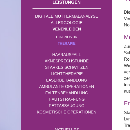
LEISTUNGEN
Die
DIGITALE MUTTERMALANALYSE
Ver
ALLERGOLOGIE
Ne
VENENLEIDEN
Me
DIAGNOSTIK
THERAPIE
Zu
Sub
HAARAUSFALL
Roß
AKNESPRECHSTUNDE
Wir
STARKES SCHWITZEN
ver
LICHTTHERAPIE
zen
LASERBEHANDLUNG
ton
AMBULANTE OPERATIONEN
au
FALTENBEHANDLUNG
HAUTSTRAFFUNG
En
FETTABSAUGUNG
KOSMETISCHE OPERATIONEN
Sta
Lym
Tr
AKTUELLES