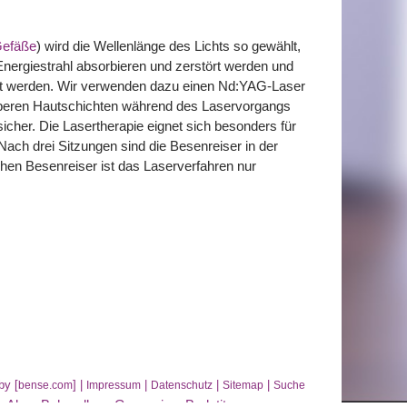
Gefäße
) wird die Wellenlänge des Lichts so gewählt,
Energiestrahl absorbieren und zerstört werden und
t werden. Wir verwenden dazu einen Nd:YAG-Laser
oberen Hautschichten während des Laservorgangs
cher. Die Lasertherapie eignet sich besonders für
 Nach drei Sitzungen sind die Besenreiser in der
lichen Besenreiser ist das Laserverfahren nur
by [
] |
|
|
|
bense.com
Impressum
Datenschutz
Sitemap
Suche
,
Akne Behandlung Germering
,
Bodytite