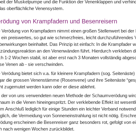
eit der Muskelpumpe und die Funktion der Venenklappen und verhinde
das oberflächliche Venensystem.
rödung von Krampfadern und Besenreisern
 Verödung von Krampfadern nimmt einen großen Stellenwert bei der 
ein preiswertes, so gut wie schmerzfreies, leicht durchzuführendes
enwirkungen beinhaltet. Das Prinzip ist einfach: In die Krampfader wi
zündungsreaktion an den Venenwänden führt. Hierdurch verkleben d
h 1-2 Wochen stabil, ist aber erst nach 3 Monaten vollständig abge
se Venen ab - sie verschwinden.
 Verödung bietet sich v.a. für kleinere Krampfadern (sog. Seitenäste)
ar die grossen Venenstämme (Rosenvene) und ihre Seitenäste “gesp
ht zugemutet werden kann oder er diese ablehnt.
 der von uns verwendeten neuen Methode der Schaumverödung wird ans
aum in die Venen hineingespritzt. Der verklebende Effekt ist wesentl
 im Anschluß lediglich für einige Stunden ein leichter Verband notwend
lich, die Vermeidung von Sonneneinstrahlung ist nicht nötig. Erschre
ödung erscheinen die Besenreiser ganz besonders rot, gefolgt von ei
h nach wenigen Wochen zurückbildet.