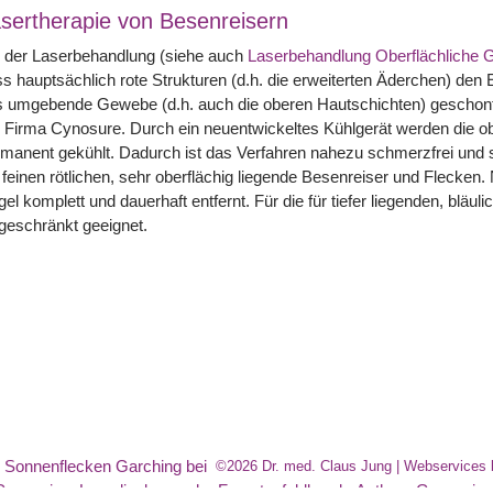
sertherapie von Besenreisern
i der Laserbehandlung (siehe auch
Laserbehandlung Oberflächliche 
s hauptsächlich rote Strukturen (d.h. die erweiterten Äderchen) den 
s umgebende Gewebe (d.h. auch die oberen Hautschichten) geschon
 Firma Cynosure. Durch ein neuentwickeltes Kühlgerät werden die 
manent gekühlt. Dadurch ist das Verfahren nahezu schmerzfrei und si
 feinen rötlichen, sehr oberflächig liegende Besenreiser und Flecken.
el komplett und dauerhaft entfernt. Für die für tiefer liegenden, bläu
geschränkt geeignet.
,
Sonnenflecken Garching bei
©2026 Dr. med. Claus Jung | Webservices 
 Germering
,
Laserlipolyse nahe Fuerstenfeldbruck
,
Asthma Germering