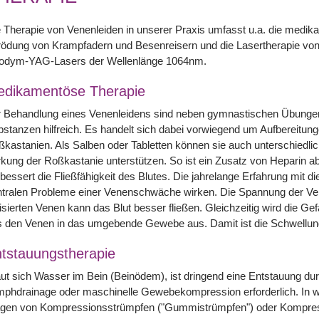
 Therapie von Venenleiden in unserer Praxis umfasst u.a. die medik
ödung von Krampfadern und Besenreisern und die Lasertherapie von 
odym-YAG-Lasers der Wellenlänge 1064nm.
dikamentöse Therapie
r Behandlung eines Venenleidens sind neben gymnastischen Übunge
stanzen hilfreich. Es handelt sich dabei vorwiegend um Aufbereitunge
kastanien. Als Salben oder Tabletten können sie auch unterschiedlich
kung der Roßkastanie unterstützen. So ist ein Zusatz von Heparin 
bessert die Fließfähigkeit des Blutes. Die jahrelange Erfahrung mit di
tralen Probleme einer Venenschwäche wirken. Die Spannung der Ven
isierten Venen kann das Blut besser fließen. Gleichzeitig wird die Ge
s den Venen in das umgebende Gewebe aus. Damit ist die Schwellun
tstauungstherapie
ut sich Wasser im Bein (Beinödem), ist dringend eine Entstauung 
phdrainage oder maschinelle Gewebekompression erforderlich. In w
agen von Kompressionsstrümpfen ("Gummistrümpfen") oder Kompress