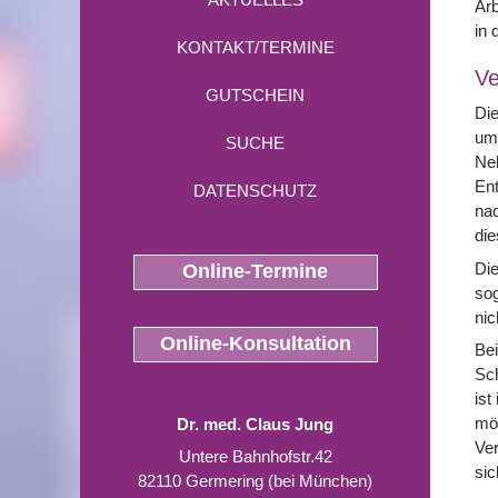
Arb
in 
KONTAKT/TERMINE
Ve
GUTSCHEIN
Die
um 
SUCHE
Neb
Ent
DATENSCHUTZ
nac
die
Die
Online-Termine
sog
nic
Online-Konsultation
Bei
Sch
ist
mög
Dr. med. Claus Jung
Ver
Untere Bahnhofstr.42
sic
82110 Germering (bei München)