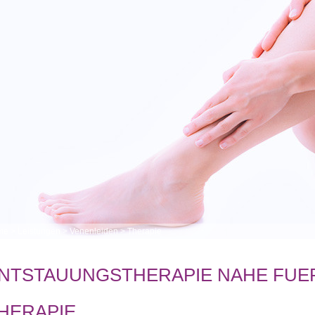
me
>
Leistungen
>
Venenleiden
>
Therapie
NTSTAUUNGSTHERAPIE NAHE FU
HERAPIE