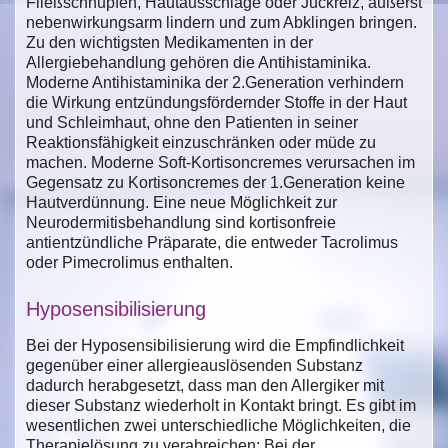
Fließschnupfen, Hautausschläge oder Juckreiz, äußerst
nebenwirkungsarm lindern und zum Abklingen bringen.
Zu den wichtigsten Medikamenten in der
Allergiebehandlung gehören die Antihistaminika.
Moderne Antihistaminika der 2.Generation verhindern
die Wirkung entzündungsfördernder Stoffe in der Haut
und Schleimhaut, ohne den Patienten in seiner
Reaktionsfähigkeit einzuschränken oder müde zu
machen. Moderne Soft-Kortisoncremes verursachen im
Gegensatz zu Kortisoncremes der 1.Generation keine
Hautverdünnung. Eine neue Möglichkeit zur
Neurodermitisbehandlung sind kortisonfreie
antientzündliche Präparate, die entweder Tacrolimus
oder Pimecrolimus enthalten.
Hyposensibilisierung
Bei der Hyposensibilisierung wird die Empfindlichkeit
gegenüber einer allergieauslösenden Substanz
dadurch herabgesetzt, dass man den Allergiker mit
dieser Substanz wiederholt in Kontakt bringt. Es gibt im
wesentlichen zwei unterschiedliche Möglichkeiten, die
Therapielösung zu verabreichen: Bei der