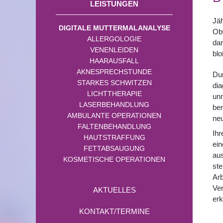
LEISTUNGEN
Jä
DIGITALE MUTTERMALANALYSE
Obw
ALLERGOLOGIE
dar
VENENLEIDEN
blo
HAARAUSFALL
AKNESPRECHSTUNDE
Dur
STARKES SCHWITZEN
dia
LICHTTHERAPIE
unn
LASERBEHANDLUNG
ben
AMBULANTE OPERATIONEN
neu
FALTENBEHANDLUNG
Ihr
HAUTSTRAFFUNG
ei
FETTABSAUGUNG
aus
KOSMETISCHE OPERATIONEN
ste
Arb
Ver
AKTUELLES
er
KONTAKT/TERMINE