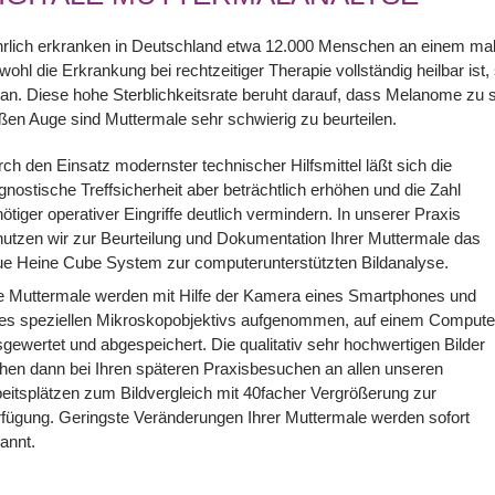
hrlich erkranken in Deutschland etwa 12.000 Menschen an einem m
ohl die Erkrankung bei rechtzeitiger Therapie vollständig heilbar i
an. Diese hohe Sterblichkeitsrate beruht darauf, dass Melanome zu s
ßen Auge sind Muttermale sehr schwierig zu beurteilen.
ch den Einsatz modernster technischer Hilfsmittel läßt sich die
gnostische Treffsicherheit aber beträchtlich erhöhen und die Zahl
ötiger operativer Eingriffe deutlich vermindern. In unserer Praxis
utzen wir zur Beurteilung und Dokumentation Ihrer Muttermale das
e Heine Cube System zur computerunterstützten Bildanalyse.
e Muttermale werden mit Hilfe der Kamera eines Smartphones und
nes speziellen Mikroskopobjektivs aufgenommen, auf einem Compute
gewertet und abgespeichert. Die qualitativ sehr hochwertigen Bilder
hen dann bei Ihren späteren Praxisbesuchen an allen unseren
eitsplätzen zum Bildvergleich mit 40facher Vergrößerung zur
fügung. Geringste Veränderungen Ihrer Muttermale werden sofort
kannt.