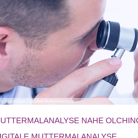
me
>
Leistungen
>
Digitale Muttermalanalyse
UTTERMALANALYSE NAHE OLCHIN
IGITALE MUTTERMALANALYSE