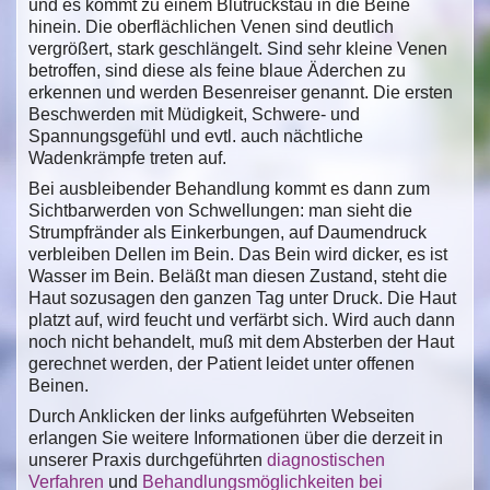
und es kommt zu einem Blutrückstau in die Beine
hinein. Die oberflächlichen Venen sind deutlich
vergrößert, stark geschlängelt. Sind sehr kleine Venen
betroffen, sind diese als feine blaue Äderchen zu
erkennen und werden Besenreiser genannt. Die ersten
Beschwerden mit Müdigkeit, Schwere- und
Spannungsgefühl und evtl. auch nächtliche
Wadenkrämpfe treten auf.
Bei ausbleibender Behandlung kommt es dann zum
Sichtbarwerden von Schwellungen: man sieht die
Strumpfränder als Einkerbungen, auf Daumendruck
verbleiben Dellen im Bein. Das Bein wird dicker, es ist
Wasser im Bein. Beläßt man diesen Zustand, steht die
Haut sozusagen den ganzen Tag unter Druck. Die Haut
platzt auf, wird feucht und verfärbt sich. Wird auch dann
noch nicht behandelt, muß mit dem Absterben der Haut
gerechnet werden, der Patient leidet unter offenen
Beinen.
Durch Anklicken der links aufgeführten Webseiten
erlangen Sie weitere Informationen über die derzeit in
unserer Praxis durchgeführten
diagnostischen
Verfahren
und
Behandlungsmöglichkeiten bei