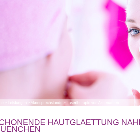
me
>
Leistungen
>
Aknesprechstunde
>
Lasertherapie von Aknenarben
CHONENDE HAUTGLAETTUNG NAHE
UENCHEN