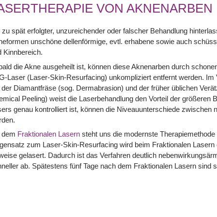
ASERTHERAPIE VON AKNENARBEN
 zu spät erfolgter, unzureichender oder falscher Behandlung hinterla
eformen unschöne dellenförmige, evtl. erhabene sowie auch schüss
 Kinnbereich.
ald die Akne ausgeheilt ist, können diese Aknenarben durch schone
-Laser (Laser-Skin-Resurfacing) unkompliziert entfernt werden. Im 
 der Diamantfräse (sog. Dermabrasion) und der früher üblichen Verätz
mical Peeling) weist die Laserbehandlung den Vorteil der größeren B
ers genau kontrolliert ist, können die Niveauunterschiede zwischen
rden.
t dem
Fraktionalen Lasern
steht uns die modernste Therapiemethode 
ensatz zum Laser-Skin-Resurfacing wird beim Fraktionalen Lasern d
lweise gelasert. Dadurch ist das Verfahren deutlich nebenwirkungsärme
neller ab. Spätestens fünf Tage nach dem Fraktionalen Lasern sind si