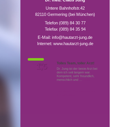
Untere Bahnhofstr.42
82110 Germering (bei München)
Telefon (089) 84 30 77
Telefax (089) 84 35 94
E-Mail:
info@hautarzt-jung.de
Internet:
www.hautarzt-jung.de
Tolles Team, toller Arzt!
Von Patienten
1,5
Note
bewertet mit
Dr. Jung ist der beste Arzt bei
dem ich seit langem war.
Kompetent, sehr freundlich,
menschlich und …
Mehr
Hautärzte (Dermatologen)
in Germering