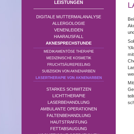
LEISTUNGEN
L
DIGITALE MUTTERMALANALYSE
Bei
ALLERGOLOGIE
Akn
VENENLEIDEN
und
HAARAUSFALL
Sob
AKNESPRECHSTUNDE
YAG
MEDIKAMENTÖSE THERAPIE
mit
MEDIZINISCHE KOSMETIK
Che
FRUCHTSÄUREPEELING
Las
SUBZISION VON AKNENARBEN
we
LASERTHERAPIE VON AKNENARBEN
Mi
STARKES SCHWITZEN
Geg
LICHTTHERAPIE
tei
LASERBEHANDLUNG
sch
AMBULANTE OPERATIONEN
FALTENBEHANDLUNG
HAUTSTRAFFUNG
FETTABSAUGUNG