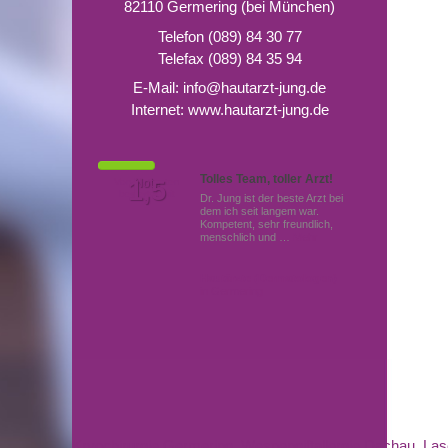
82110 Germering (bei München)
Telefon (089) 84 30 77
Telefax (089) 84 35 94
E-Mail:
info@hautarzt-jung.de
Internet:
www.hautarzt-jung.de
Tolles Team, toller Arzt!
Von Patienten
1,5
Note
bewertet mit
Dr. Jung ist der beste Arzt bei
dem ich seit langem war.
Kompetent, sehr freundlich,
menschlich und …
Mehr
Hautärzte (Dermatologen)
in Germering
Kryochirurgie Germering
,
Wespengiftallergie Dachau
,
Las