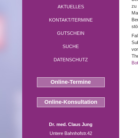
zu 
AKTUELLES
Ma
Ber
KONTAKT/TERMINE
stö
GUTSCHEIN
Fa
Sub
SUCHE
von
The
DATENSCHUTZ
Bot
Online-Termine
Online-Konsultation
Dr. med. Claus Jung
Untere Bahnhofstr.42