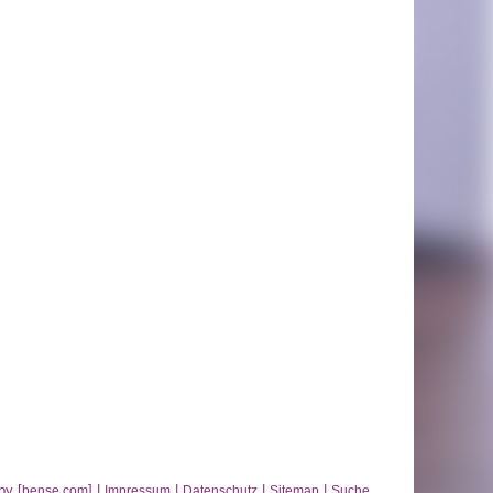
by [
] |
|
|
|
bense.com
Impressum
Datenschutz
Sitemap
Suche