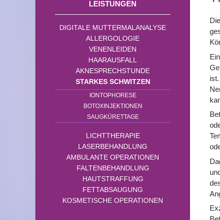
LEISTUNGEN
Di
DIGITALE MUTTERMALANALYSE
ges
ALLERGOLOGIE
Kör
VENENLEIDEN
Ein
HAARAUSFALL
Geh
AKNESPRECHSTUNDE
ist
STARKES SCHWITZEN
Ner
IONTOPHORESE
ka
BOTOXINJEKTIONEN
Bet
SAUGKÜRETTAGE
od
LICHTTHERAPIE
Tem
LASERBEHANDLUNG
od
AMBULANTE OPERATIONEN
Dag
FALTENBEHANDLUNG
un
HAUTSTRAFFUNG
des
FETTABSAUGUNG
Ang
KOSMETISCHE OPERATIONEN
Exz
Bet