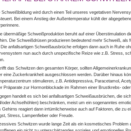
e Schweißbildung wird durch einen Teil unseres vegetativen Nerve
teuert. Bei einem Anstieg der Außentemperatur kühlt der abgegeben
perinnere.
e übermäßige Schweißproduktion beruht auf einer Überstimulation d
irn. Die Schweißdrüsen produzieren bedeutend mehr Schweiß, als fü
. Die anfallsartigen Schweißausbrüche erfolgen dann auch in Ruhe oh
vensystem nun auch durch unspezifische Reize wie z.B. Stress, scha
nn.
rifft das Schwitzen den gesamten Körper, sollten Allgemeinerkrankun
er eine Zuckerkrankheit ausgeschlossen werden. Darüber hinaus k
peraturzentrum stimulieren, z.B. Antidepressiva, Paracetamol, Ace
er Präparate zur Hormonblockade im Rahmen einer Brustkrebs- oder
egen handelt es sich bei anfallsartigen Schweißausbrüchen, die sic
d/oder Achselhöhlen) beschränken, meist um ein sogenanntes emoti
 Gehirns reagiert dann irrtümlicherweise auch auf Faktoren, die zu 
st, Stress, Lampenfieber oder Freude.
essives Schwitzen wurde lange Zeit als ein kosmetisches Problem 
roffenen ein nicht zu unterschätzendes soziales und emotionelles 