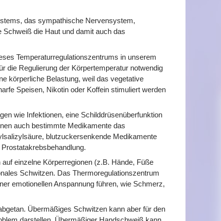
nsystems, das sympathische Nervensystem,
e Schweiß die Haut und damit auch das
ieses Temperaturregulationszentrums in unserem
r die Regulierung der Körpertemperatur notwendig
ne körperliche Belastung, weil das vegetative
rfe Speisen, Nikotin oder Koffein stimuliert werden
gen wie Infektionen, eine Schilddrüsenüberfunktion
önnen auch bestimmte Medikamente das
tylsalizylsäure, blutzuckersenkende Medikamente
 Prostatakrebsbehandlung.
h auf einzelne Körperregionen (z.B. Hände, Füße
onales Schwitzen. Das Thermoregulationszentrum
einer emotionellen Anspannung führen, wie Schmerz,
abgetan. Übermäßiges Schwitzen kann aber für den
Problem darstellen. Übermäßiger Handschweiß kann