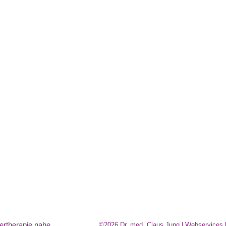
ertherapie nahe
©2026 Dr. med. Claus Jung | Webservices 