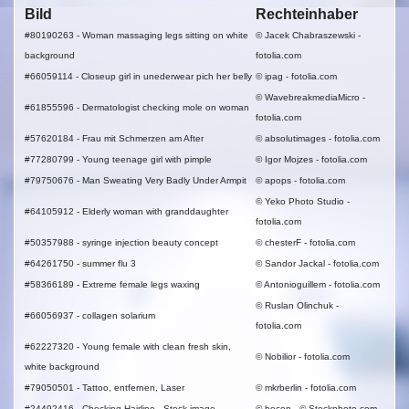
Bild
Rechteinhaber
#80190263 - Woman massaging legs sitting on white
© Jacek Chabraszewski -
background
fotolia.com
#66059114 - Closeup girl in unederwear pich her belly
© ipag - fotolia.com
© WavebreakmediaMicro -
#61855
596 - Dermatologist checking mole on woman
fotolia.com
#57620184 - Frau mit Schmerzen am After
© absolutimages - fotolia.com
#77280799 - Young teenage girl with pimple
© Igor Mojzes - fotolia.com
#79750676 - Man Sweating Very Badly Under Armpit
© apops - fotolia.com
© Yeko Photo Studio -
#64105912 - Elderly woman with granddaughter
fotolia.com
#50357988 - syringe injection beauty concept
© chesterF - fotolia.com
#64261750 - summer flu 3
© Sandor Jackal - fotolia.com
#58366189 - Extreme female legs waxing
© Antonioguillem - fotolia.com
© Ruslan Olinchuk -
#66056937 - collagen solarium
fotolia.com
#62227320 - Young female with clean fresh skin,
© Nobilior - fotolia.com
white background
#79050501 - Tattoo, entfernen, Laser
© mkrberlin - fotolia.com
#24492416 - Checking Hairline - Stock image
© becon - © Stockphoto.com