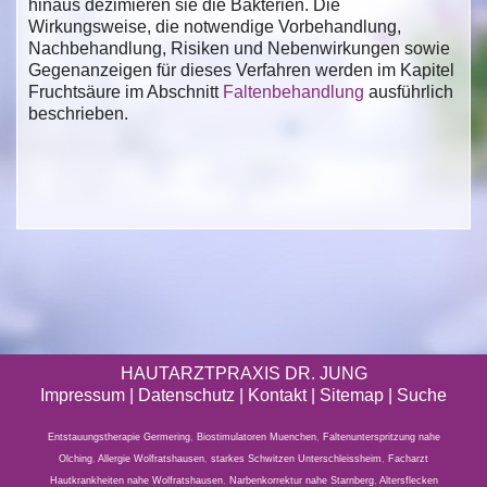
hinaus dezimieren sie die Bakterien. Die
Wirkungsweise, die notwendige Vorbehandlung,
Nachbehandlung, Risiken und Nebenwirkungen sowie
Gegenanzeigen für dieses Verfahren werden im Kapitel
Fruchtsäure im Abschnitt
Faltenbehandlung
ausführlich
beschrieben.
HAUTARZTPRAXIS DR. JUNG
Impressum
|
Datenschutz
| Kontakt |
Sitemap
|
Suche
Entstauungstherapie Germering
,
Biostimulatoren Muenchen
,
Faltenunterspritzung nahe
Olching
,
Allergie Wolfratshausen
,
starkes Schwitzen Unterschleissheim
,
Facharzt
Hautkrankheiten nahe Wolfratshausen
,
Narbenkorrektur nahe Starnberg
,
Altersflecken