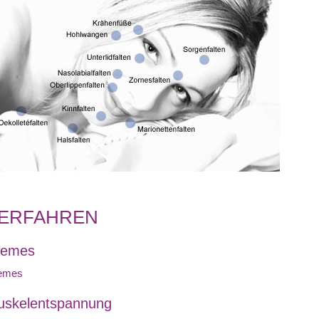
ERFAHREN
remes
emes
skelentspannung