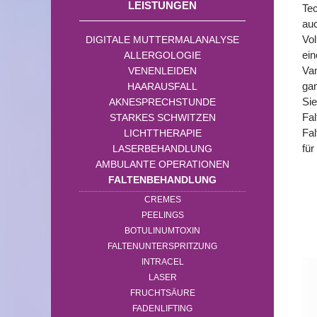
LEISTUNGEN
Tec
auc
Vol
DIGITALE MUTTERMALANALYSE
ein
ALLERGOLOGIE
Vam
VENENLEIDEN
gan
HAARAUSFALL
Sie
AKNESPRECHSTUNDE
Fal
STARKES SCHWITZEN
Fal
LICHTTHERAPIE
für
LASERBEHANDLUNG
AMBULANTE OPERATIONEN
FALTENBEHANDLUNG
CREMES
PEELINGS
BOTULINUMTOXIN
FALTENUNTERSPRITZUNG
INTRACEL
LASER
FRUCHTSÄURE
FADENLIFTING