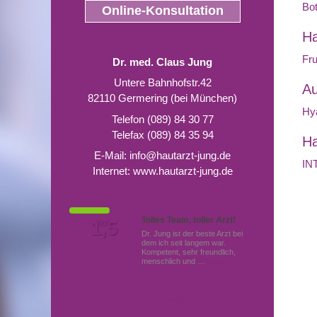
Bot
Online-Konsultation
Ha
Fru
Dr. med. Claus Jung
Untere Bahnhofstr.42
Au
82110 Germering (bei München)
Hy
Telefon (089) 84 30 77
Telefax (089) 84 35 94
Ha
E-Mail:
info@hautarzt-jung.de
IN
Internet:
www.hautarzt-jung.de
Tolles Team, toller Arzt!
Von Patienten
1,5
Note
bewertet mit
Dr. Jung ist der beste Arzt bei
dem ich seit langem war.
Kompetent, sehr freundlich,
menschlich und …
Mehr
Hautärzte (Dermatologen)
in Germering