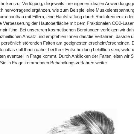
hniken zur Verfügung, die jeweils ihre eigenen idealen Anwendungsge
h hervorragend ergänzen, wie zum Beispiel eine Muskelentspannung
umenaufbau mit Fillern, eine Hautstraffung durch Radiofrequenz ode
e Verbesserung der Hautoberfläche mit dem Fraktionalen CO2-Laser
pirlifting. Bei unsereren kosmetischen Beratungen verfolgen wir da
zheitlichen Ansatz und empfehlen Ihnen das/die Verfahren, das/die 
 persönlich störenden Falten am geeignesten erscheint/erscheinen. D
tenatlas soll Ihnen daher bei Ihrer Entscheidung behilflich sein, welch
ten eventuell in Frage kommt. Durch Anklicken der Falten leiten wir 
 Sie in Frage kommenden Behandlungsverfahren weiter.