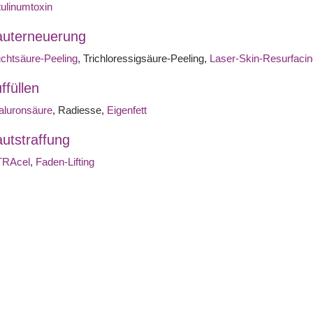
ulinumtoxin
uterneuerung
chtsäure-Peeling
, Trichloressigsäure-Peeling,
Laser-Skin-Resurfacin
ffüllen
aluronsäure
, Radiesse,
Eigenfett
utstraffung
TRAcel
,
Faden-Lifting