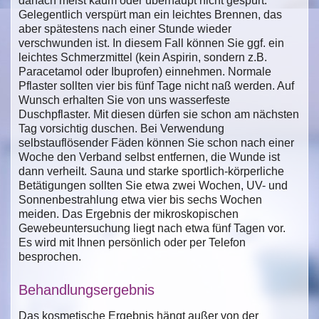
danach meist kaum oder überhaupt nicht gespürt.
Gelegentlich verspürt man ein leichtes Brennen, das
aber spätestens nach einer Stunde wieder
verschwunden ist. In diesem Fall können Sie ggf. ein
leichtes Schmerzmittel (kein Aspirin, sondern z.B.
Paracetamol oder Ibuprofen) einnehmen. Normale
Pflaster sollten vier bis fünf Tage nicht naß werden. Auf
Wunsch erhalten Sie von uns wasserfeste
Duschpflaster. Mit diesen dürfen sie schon am nächsten
Tag vorsichtig duschen. Bei Verwendung
selbstauflösender Fäden können Sie schon nach einer
Woche den Verband selbst entfernen, die Wunde ist
dann verheilt. Sauna und starke sportlich-körperliche
Betätigungen sollten Sie etwa zwei Wochen, UV- und
Sonnenbestrahlung etwa vier bis sechs Wochen
meiden. Das Ergebnis der mikroskopischen
Gewebeuntersuchung liegt nach etwa fünf Tagen vor.
Es wird mit Ihnen persönlich oder per Telefon
besprochen.
Behandlungsergebnis
Das kosmetische Ergebnis hängt außer von der