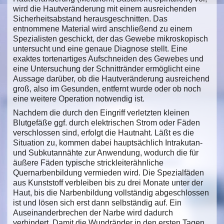
wird die Hautveränderung mit einem ausreichenden
Sicherheitsabstand herausgeschnitten. Das
entnommene Material wird anschließend zu einem
Spezialisten geschickt, der das Gewebe mikroskopisch
untersucht und eine genaue Diagnose stellt. Eine
exaktes tortenartiges Aufschneiden des Gewebes und
eine Untersuchung der Schnittränder ermöglicht eine
Aussage darüber, ob die Hautveränderung ausreichend
groß, also im Gesunden, entfernt wurde oder ob noch
eine weitere Operation notwendig ist.
Nachdem die durch den Eingriff verletzten kleinen
Blutgefäße ggf. durch elektrischen Strom oder Fäden
verschlossen sind, erfolgt die Hautnaht. Läßt es die
Situation zu, kommen dabei hauptsächlich Intrakutan-
und Subkutannähte zur Anwendung, wodurch die für
äußere Fäden typische strickleiterähnliche
Quernarbenbildung vermieden wird. Die Spezialfäden
aus Kunststoff verbleiben bis zu drei Monate unter der
Haut, bis die Narbenbildung vollständig abgeschlossen
ist und lösen sich erst dann selbständig auf. Ein
Auseinanderbrechen der Narbe wird dadurch
verhindert. Damit die Wundränder in den ersten Tagen