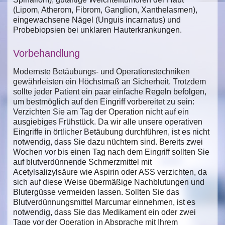
(Lipom, Atherom, Fibrom, Ganglion, Xanthelasmen),
eingewachsene Nägel (Unguis incarnatus) und
Probebiopsien bei unklaren Hauterkrankungen.
Vorbehandlung
Modernste Betäubungs- und Operationstechniken
gewährleisten ein Höchstmaß an Sicherheit. Trotzdem
sollte jeder Patient ein paar einfache Regeln befolgen,
um bestmöglich auf den Eingriff vorbereitet zu sein:
Verzichten Sie am Tag der Operation nicht auf ein
ausgiebiges Frühstück. Da wir alle unsere operativen
Eingriffe in örtlicher Betäubung durchführen, ist es nicht
notwendig, dass Sie dazu nüchtern sind. Bereits zwei
Wochen vor bis einen Tag nach dem Eingriff sollten Sie
auf blutverdünnende Schmerzmittel mit
Acetylsalizylsäure wie Aspirin oder ASS verzichten, da
sich auf diese Weise übermäßige Nachblutungen und
Blutergüsse vermeiden lassen. Sollten Sie das
Blutverdünnungsmittel Marcumar einnehmen, ist es
notwendig, dass Sie das Medikament ein oder zwei
Tage vor der Operation in Absprache mit Ihrem