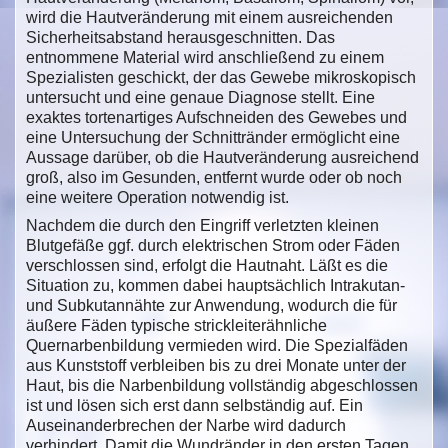
wird die Hautveränderung mit einem ausreichenden
Sicherheitsabstand herausgeschnitten. Das
entnommene Material wird anschließend zu einem
Spezialisten geschickt, der das Gewebe mikroskopisch
untersucht und eine genaue Diagnose stellt. Eine
exaktes tortenartiges Aufschneiden des Gewebes und
eine Untersuchung der Schnittränder ermöglicht eine
Aussage darüber, ob die Hautveränderung ausreichend
groß, also im Gesunden, entfernt wurde oder ob noch
eine weitere Operation notwendig ist.
Nachdem die durch den Eingriff verletzten kleinen
Blutgefäße ggf. durch elektrischen Strom oder Fäden
verschlossen sind, erfolgt die Hautnaht. Läßt es die
Situation zu, kommen dabei hauptsächlich Intrakutan-
und Subkutannähte zur Anwendung, wodurch die für
äußere Fäden typische strickleiterähnliche
Quernarbenbildung vermieden wird. Die Spezialfäden
aus Kunststoff verbleiben bis zu drei Monate unter der
Haut, bis die Narbenbildung vollständig abgeschlossen
ist und lösen sich erst dann selbständig auf. Ein
Auseinanderbrechen der Narbe wird dadurch
verhindert. Damit die Wundränder in den ersten Tagen