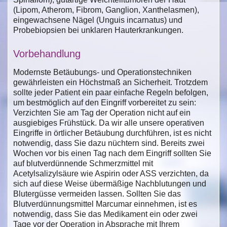
(Lipom, Atherom, Fibrom, Ganglion, Xanthelasmen),
eingewachsene Nägel (Unguis incarnatus) und
Probebiopsien bei unklaren Hauterkrankungen.
Vorbehandlung
Modernste Betäubungs- und Operationstechniken
gewährleisten ein Höchstmaß an Sicherheit. Trotzdem
sollte jeder Patient ein paar einfache Regeln befolgen,
um bestmöglich auf den Eingriff vorbereitet zu sein:
Verzichten Sie am Tag der Operation nicht auf ein
ausgiebiges Frühstück. Da wir alle unsere operativen
Eingriffe in örtlicher Betäubung durchführen, ist es nicht
notwendig, dass Sie dazu nüchtern sind. Bereits zwei
Wochen vor bis einen Tag nach dem Eingriff sollten Sie
auf blutverdünnende Schmerzmittel mit
Acetylsalizylsäure wie Aspirin oder ASS verzichten, da
sich auf diese Weise übermäßige Nachblutungen und
Blutergüsse vermeiden lassen. Sollten Sie das
Blutverdünnungsmittel Marcumar einnehmen, ist es
notwendig, dass Sie das Medikament ein oder zwei
Tage vor der Operation in Absprache mit Ihrem