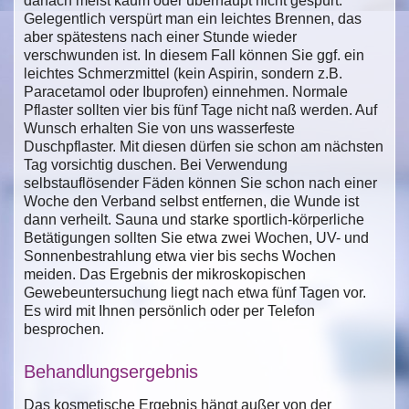
danach meist kaum oder überhaupt nicht gespürt.
Gelegentlich verspürt man ein leichtes Brennen, das
aber spätestens nach einer Stunde wieder
verschwunden ist. In diesem Fall können Sie ggf. ein
leichtes Schmerzmittel (kein Aspirin, sondern z.B.
Paracetamol oder Ibuprofen) einnehmen. Normale
Pflaster sollten vier bis fünf Tage nicht naß werden. Auf
Wunsch erhalten Sie von uns wasserfeste
Duschpflaster. Mit diesen dürfen sie schon am nächsten
Tag vorsichtig duschen. Bei Verwendung
selbstauflösender Fäden können Sie schon nach einer
Woche den Verband selbst entfernen, die Wunde ist
dann verheilt. Sauna und starke sportlich-körperliche
Betätigungen sollten Sie etwa zwei Wochen, UV- und
Sonnenbestrahlung etwa vier bis sechs Wochen
meiden. Das Ergebnis der mikroskopischen
Gewebeuntersuchung liegt nach etwa fünf Tagen vor.
Es wird mit Ihnen persönlich oder per Telefon
besprochen.
Behandlungsergebnis
Das kosmetische Ergebnis hängt außer von der