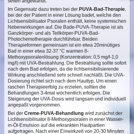
selten angewandt.
Im Gegensatz dazu treten bei der
PUVA-Bad-Therapie
,
bei der der Patient in einer Lösung badet, welche den
Lichtsensibilisator Psoralen enthält, keine systemischen
Nebenwirkungen auf. Die Bade-PUVA-Therapie ist als
Ganzkörper- und als Teilkörper-PUVA-Bad-
Photochemotherapie durchführbar. Beiden
Therapieformen gemeinsam ist ein etwa 20minütiges
Bad in einer etwa 32-37 °C warmen 8-
Methoxypsoralenlösung (Konzentration: 0,5 mg/l-1,0
mg/l) mit UVA-Bestrahlung. Die Bestrahlung sollte sofort
nach dem Bad erfolgen, da die lichtsensibilisierende
Wirkung anschließend sehr schnell nachläßt. Die UVA-
Dosierung richtet sich nach dem Hauttyp. Um einen
raschen Therapieerfolg zu erzielen, sollten die
Behandlungen 3-4mal wöchentlich erfolgen. Die
Steigerung der UVA-Dosis wird langsam und individuell
angepaßt vorgenommen.
Bei der
Creme-PUVA-Behandlung
wird zunächst der
Lichtsensibilisator 8-Methoxypsoralen in einer Wasser-
in-Öl-Emulsion auf die erkrankten Hautpartien
aufgetragen. Nach einer Einwirkzeit von 20-30 Minuten