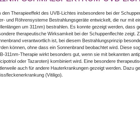
den Therapieeffekt des UVB-Lichtes insbesondere bei der Schuppenf
ter- und Röhrensysteme Bestrahlungsgeräte entwickelt, die nur mit e
lenlängen um 311nm) bestrahlen. Es konnte gezeigt werden, dass g
ondere therapeutische Wirksamkeit bei der Schuppenflechte zeigt. Zu
nenbrand verantwortlich ist, bei diesem Bestrahlungsprinzip besonder
rden können, ohne dass ein Sonnenbrand beobachtet wird. Diese s
-311nm-Therapie wirkt besonders gut, wenn sie mit bekannten antip
cipotriol oder Tazaroten) kombiniert wird. Eine besondere therapeu
tlerweile auch für andere Hauterkrankungen gezeigt werden. Dazu g
ssfleckenerkrankung (Vitiligo).