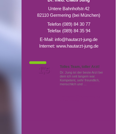
Untere Bahnhofstr.42
82110 Germering (bei München)
Telefon (089) 84 30 77
Telefax (089) 84 35 94
E-Mail:
info@hautarzt-jung.de
Internet:
www.hautarzt-jung.de
Tolles Team, toller Arzt!
Von Patienten
1,5
Note
bewertet mit
Dr. Jung ist der beste Arzt bei
dem ich seit langem war.
Kompetent, sehr freundlich,
menschlich und …
Mehr
Hautärzte (Dermatologen)
in Germering