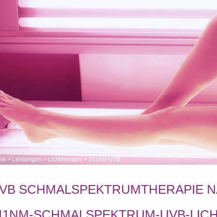
me
>
Leistungen
>
Lichttherapie
>
311nm-UVB
VB SCHMALSPEKTRUMTHERAPIE N
11NM-SCHMALSPEKTRUM-UVB-LIC