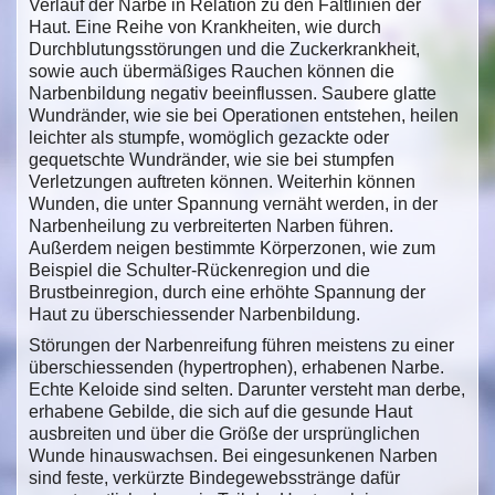
Verlauf der Narbe in Relation zu den Faltlinien der
Haut. Eine Reihe von Krankheiten, wie durch
Durchblutungsstörungen und die Zuckerkrankheit,
sowie auch übermäßiges Rauchen können die
Narbenbildung negativ beeinflussen. Saubere glatte
Wundränder, wie sie bei Operationen entstehen, heilen
leichter als stumpfe, womöglich gezackte oder
gequetschte Wundränder, wie sie bei stumpfen
Verletzungen auftreten können. Weiterhin können
Wunden, die unter Spannung vernäht werden, in der
Narbenheilung zu verbreiterten Narben führen.
Außerdem neigen bestimmte Körperzonen, wie zum
Beispiel die Schulter-Rückenregion und die
Brustbeinregion, durch eine erhöhte Spannung der
Haut zu überschiessender Narbenbildung.
Störungen der Narbenreifung führen meistens zu einer
überschiessenden (hypertrophen), erhabenen Narbe.
Echte Keloide sind selten. Darunter versteht man derbe,
erhabene Gebilde, die sich auf die gesunde Haut
ausbreiten und über die Größe der ursprünglichen
Wunde hinauswachsen. Bei eingesunkenen Narben
sind feste, verkürzte Bindegewebsstränge dafür