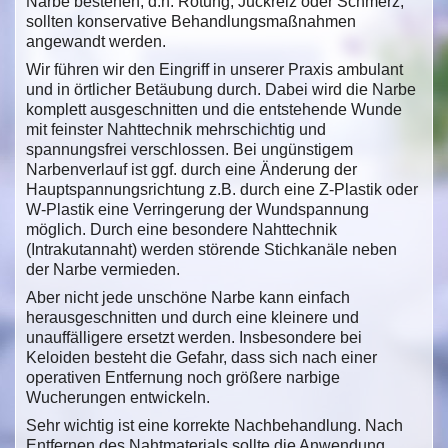
Narbe bestehen, d.h. Rötung, Juckreiz oder Schmerz,
sollten konservative Behandlungsmaßnahmen
angewandt werden.
Wir führen wir den Eingriff in unserer Praxis ambulant
und in örtlicher Betäubung durch. Dabei wird die Narbe
komplett ausgeschnitten und die entstehende Wunde
mit feinster Nahttechnik mehrschichtig und
spannungsfrei verschlossen. Bei ungünstigem
Narbenverlauf ist ggf. durch eine Änderung der
Hauptspannungsrichtung z.B. durch eine Z-Plastik oder
W-Plastik eine Verringerung der Wundspannung
möglich. Durch eine besondere Nahttechnik
(Intrakutannaht) werden störende Stichkanäle neben
der Narbe vermieden.
Aber nicht jede unschöne Narbe kann einfach
herausgeschnitten und durch eine kleinere und
unauffälligere ersetzt werden. Insbesondere bei
Keloiden besteht die Gefahr, dass sich nach einer
operativen Entfernung noch größere narbige
Wucherungen entwickeln.
Sehr wichtig ist eine korrekte Nachbehandlung. Nach
Entfernen des Nahtmaterials sollte die Anwendung