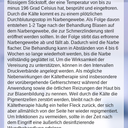
flüssigem Stickstoff, der eine Temperatur von bis zu
minus 196 Grad Celsius hat, besprüht und eingefroren.
Durch die Kälte kommt es zu einem plötzlichen
Durchblutungsstop im Narbengewebe. Als Folge davon
entstehen 1-2 Tage nach der Behandlung Blasen auf
dem Narbengewebe, die zur Schmerzlinderung steril
eröffnet werden sollten. In der Folge stirbt das erfrorene
Narbengewebe ab und fällt ab. Dadurch wird die Narbe
flacher. Die Behandlung kann in Abständen von 4 bis 6
Wochen so lange wiederholt werden, bis die Narbe
vollständig geglättet ist. Um die Wirksamkeit der
Vereisung zu unterstützen, können in den Intervallen
Druckverbände angelegt werden. Als mögliche
Nebenwirkungen der Kältetherapie sind insbesondere
der vorübergehende Gefrierschmerz während der
Anwendung sowie die örtlichen Reizungen der Haut bis
zur Blasenbildung zu nennen. Weil durch die Kälte die
Pigmentzellen zerstört werden, bleibt nach der
Kältetherapie häufig ein heller Fleck zurück, der sich
aber allmählich von der Seite her wieder repigmentiert.
Um Infektionen zu vermeiden, sollte in der Zeit nach
dem Eingriff eine äußerlich desinfizierende