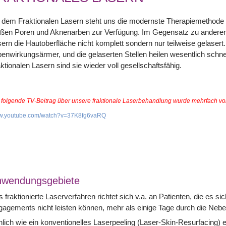
 dem Fraktionalen Lasern steht uns die modernste Therapiemethode 
oßen Poren und Aknenarben zur Verfügung. Im Gegensatz zu anderen
ern die Hautoberfläche nicht komplett sondern nur teilweise gelasert.
enwirkungsärmer, und die gelaserten Stellen heilen wesentlich schn
ktionalen Lasern sind sie wieder voll gesellschaftsfähig.
 folgende TV-Beitrag über unsere fraktionale Laserbehandlung wurde mehrfach 
.youtube.com/watch?v=37K8fg6vaRQ
nwendungsgebiete
 fraktionierte Laserverfahren richtet sich v.a. an Patienten, die es si
agements nicht leisten können, mehr als einige Tage durch die Nebe
lich wie ein konventionelles Laserpeeling (Laser-Skin-Resurfacing) e