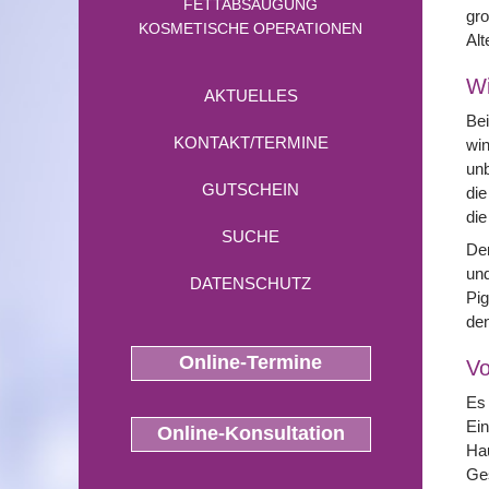
FETTABSAUGUNG
gro
KOSMETISCHE OPERATIONEN
Alt
Wi
AKTUELLES
Be
KONTAKT/TERMINE
win
unb
GUTSCHEIN
die
die
SUCHE
Der
und
DATENSCHUTZ
Pig
den
Online-Termine
Vo
Es 
Ein
Online-Konsultation
Hau
Ges