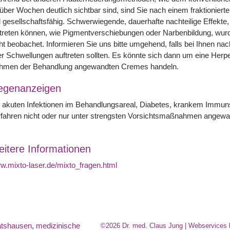
 über Wochen deutlich sichtbar sind, sind Sie nach einem fraktionier
l gesellschaftsfähig. Schwerwiegende, dauerhafte nachteilige Effek
treten können, wie Pigmentverschiebungen oder Narbenbildung, wurde
ht beobachet. Informieren Sie uns bitte umgehend, falls bei Ihnen 
r Schwellungen auftreten sollten. Es könnte sich dann um eine Herpes
hmen der Behandlung angewandten Cremes handeln.
egenanzeigen
i akuten Infektionen im Behandlungsareal, Diabetes, krankem Immu
fahren nicht oder nur unter strengsten Vorsichtsmaßnahmen angewa
itere Informationen
.mixto-laser.de/mixto_fragen.html
atshausen
,
medizinische
©2026 Dr. med. Claus Jung | Webservices 