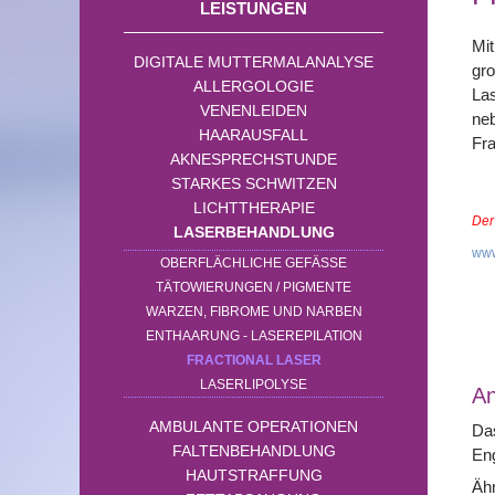
LEISTUNGEN
Mit
DIGITALE MUTTERMALANALYSE
gr
ALLERGOLOGIE
Las
VENENLEIDEN
neb
HAARAUSFALL
Fra
AKNESPRECHSTUNDE
STARKES SCHWITZEN
LICHTTHERAPIE
Der
LASERBEHANDLUNG
www
OBERFLÄCHLICHE GEFÄSSE
TÄTOWIERUNGEN / PIGMENTE
WARZEN, FIBROME UND NARBEN
ENTHAARUNG - LASEREPILATION
FRACTIONAL LASER
LASERLIPOLYSE
A
AMBULANTE OPERATIONEN
Das
FALTENBEHANDLUNG
Eng
HAUTSTRAFFUNG
Ähn