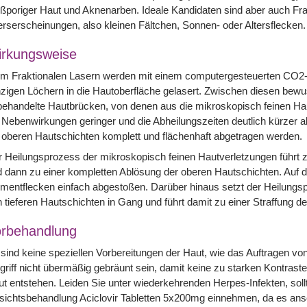
ßporiger Haut und Aknenarben. Ideale Kandidaten sind aber auch Fr
erserscheinungen, also kleinen Fältchen, Sonnen- oder Altersflecken.
rkungsweise
im Fraktionalen Lasern werden mit einem computergesteuerten CO2
zigen Löchern in die Hautoberfläche gelasert. Zwischen diesen bewu
ehandelte Hautbrücken, von denen aus die mikroskopisch feinen Hau
 Nebenwirkungen geringer und die Abheilungszeiten deutlich kürzer a
 oberen Hautschichten komplett und flächenhaft abgetragen werden.
 Heilungsprozess der mikroskopisch feinen Hautverletzungen führt z
 dann zu einer kompletten Ablösung der oberen Hautschichten. Auf
mentflecken einfach abgestoßen. Darüber hinaus setzt der Heilungs
 tieferen Hautschichten in Gang und führt damit zu einer Straffung de
rbehandlung
sind keine speziellen Vorbereitungen der Haut, wie das Auftragen von
griff nicht übermäßig gebräunt sein, damit keine zu starken Kontras
t entstehen. Leiden Sie unter wiederkehrenden Herpes-Infekten, soll
ichtsbehandlung Aciclovir Tabletten 5x200mg einnehmen, da es ans