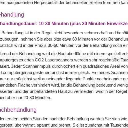
nem ausgedehnten Herpesbefall der behandelten Stellen kommen kan
handlung
handlungsdauer: 10-30 Minuten (plus 30 Minuten Einwirkze
 Behandlung ist in der Regel nicht besonders schmerzhaft und ben
zubeugen, nehmen Sie aber bitte etwa 60 Minuten vor der Behandlung
ätzlich wird in der Praxis 30-60 Minuten vor der Behandlung noch 
rend der Behandlung wird die Hautoberfläche mit einem speziell entw
mputergesteuerten CO2-Laserscanners werden sehr regelmäßig Tause
asert. Jeder Scannerimpuls durchlöchert ein quadratisches Areal von
d computergenau gesteuert und ist immer gleich. Ein neues Scannerv
er nur möglichst weit auseinander liegende Punkte nacheinander gel
andelten Fläche verhindert wird, ist die Behandlung bedeutend wen
aserten und der unbehandelten Haut zu vermeiden, wird in der Rege
ert aber nur 20-30 Minuten.
achbehandlung
den ersten beiden Stunden nach der Behandlung werden Sie sich wie
 gerötet, überwärmt, spannt und brennt. Sie ist zunächst mit Tausen