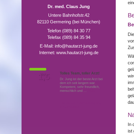
ei
Dr. med. Claus Jung
Be
Untere Bahnhofstr.42
82110 Germering (bei München)
Be
Telefon (089) 84 30 77
Die
Telefax (089) 84 35 94
vor
E-Mail:
info@hautarzt-jung.de
Zus
Internet:
www.hautarzt-jung.de
Wäh
co
gel
Tolles Team, toller Arzt!
Von Patienten
1,5
Note
wir
bewertet mit
Dr. Jung ist der beste Arzt bei
imm
dem ich seit langem war.
Kompetent, sehr freundlich,
beh
menschlich und …
Mehr
gel
dau
Hautärzte (Dermatologen)
in Germering
N
In 
ist