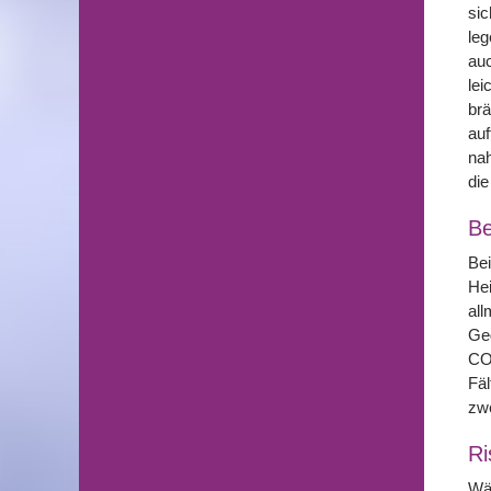
sic
leg
auc
lei
brä
auf
nah
die
Be
Bei
Hei
all
Geg
CO2
Fäl
zwe
Ri
Wä