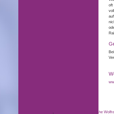
oft
vol
auf
nic
ode
Ra
G
Be
Ver
We
www
Melanom Germering
,
Laser Skin Resurfacing nahe Wolfr