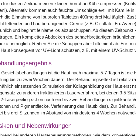
h für diesen Zeitraum einen kleinen Vorrat an Kühlkompressen (Kühls
en!). Alternativ kommen auch feuchte Umschläge evtl. mit Kamille in B
h die Einnahme von Ibuprofen Tabletten 400mg drei Mal täglich. Zusät
cht fettenden und hautberuhigenden Creme (z.B. Cicalfate, Fa. Avene
unlich und beginnt feinlamellös abzuschuppen. Ab diesem Zeitpunkt
tragen. Ein komplettes Abdecken des schachbrettartigen bräunlichen
ezu unmöglich. Reiben Sie die Schuppen aber bitte nicht ab. Für m
 Haut konsequent vor UV-Licht schützen, z.B. mit einem UV-Schutz 
handlungsergebnis
 Gesichtsbehandlungen ist die Haut nach maximal 5-7 Tagen ist die 
lung bis zu zwei Wochen dauern. Der Behandlungseffekt ist relativ ra
mählich einsetzenden Stimulation der Kollagenbildung der Haut erst
ensatz zu anderen fraktionierten Laserverfahren, bei denen 3-5 Sitzun
-Laserpeeling schon nach ein bis zwei Behandlungen signifikante V
tchen und Pigmentflecke, Verfeinerung des Hautbildes). Zur Behandlu
i bis drei Sitzungen im Abstand von mindestens 4 Wochen notwendi
siken und Nebenwirkungen
hrend bei anderen Hauterneuerungsmethoden, wie dem konventionel