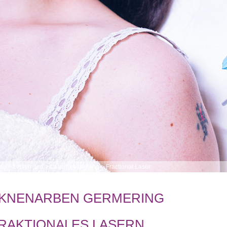
me
>
Leistungen
>
Laserbehandlung
>
Fractional Laser
KNENARBEN GERMERING
RAKTIONALES LASERN