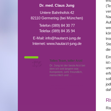
ent
Dr. med. Claus Jung
(Te
ver
Untere Bahnhofstr.42
Nac
82110 Germering (bei München)
Auf
Telefon (089) 84 30 77
wer
Telefax (089) 84 35 94
kön
E-Mail:
info@hautarzt-jung.de
tro
Internet:
www.hautarzt-jung.de
Ste
die
Ein
Tolles Team, toller Arzt!
Von Patienten
1,5
Note
ist
bewertet mit
Dr. Jung ist der beste Arzt bei
und
dem ich seit langem war.
Kompetent, sehr freundlich,
erf
menschlich und …
Mehr
sol
jod
Hautärzte (Dermatologen)
in Germering
da
Ri
Ris