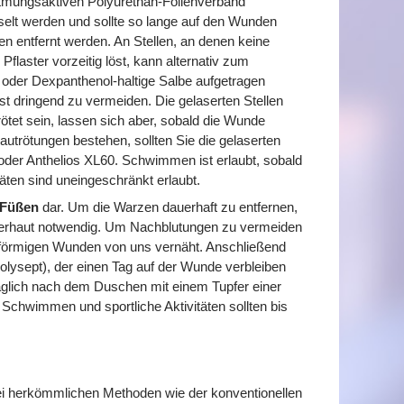
atmungsaktiven Polyurethan-Folienverband
selt werden und sollte so lange auf den Wunden
en entfernt werden. An Stellen, an denen keine
Pflaster vorzeitig löst, kann alternativ zum
 oder Dexpanthenol-haltige Salbe aufgetragen
t dringend zu vermeiden. Die gelaserten Stellen
tet sein, lassen sich aber, sobald die Wunde
autrötungen bestehen, sollten Sie die gelaserten
oder Anthelios XL60. Schwimmen ist erlaubt, sobald
täten sind uneingeschränkt erlaubt.
 Füßen
dar. Um die Warzen dauerhaft zu entfernen,
 Lederhaut notwendig. Um Nachblutungen zu vermeiden
rförmigen Wunden von uns vernäht. Anschließend
olysept), der einen Tag auf der Wunde verbleiben
 täglich nach dem Duschen mit einem Tupfer einer
Schwimmen und sportliche Aktivitäten sollten bis
ei herkömmlichen Methoden wie der konventionellen