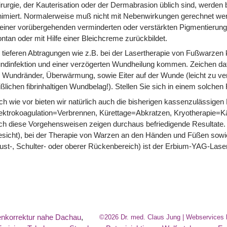
rurgie, der Kauterisation oder der Dermabrasion üblich sind, werde
imiert. Normalerweise muß nicht mit Nebenwirkungen gerechnet werd
einer vorübergehenden verminderten oder verstärkten Pigmentierun
ntan oder mit Hilfe einer Bleichcreme zurückbildet.
 tieferen Abtragungen wie z.B. bei der Lasertherapie von Fußwarzen k
ndinfektion und einer verzögerten Wundheilung kommen. Zeichen d
 Wundränder, Überwärmung, sowie Eiter auf der Wunde (leicht zu ve
ßlichen fibrinhaltigen Wundbelag!). Stellen Sie sich in einem solchen 
h wie vor bieten wir natürlich auch die bisherigen kassenzulässige
ektrokoagulation=Verbrennen, Kürettage=Abkratzen, Kryotherapie=K
h diese Vorgehensweisen zeigen durchaus befriedigende Resultate.
sicht), bei der Therapie von Warzen an den Händen und Füßen sowie
ust-, Schulter- oder oberer Rückenbereich) ist der Erbium-YAG-Laser
nkorrektur nahe Dachau
,
©2026 Dr. med. Claus Jung | Webservices 