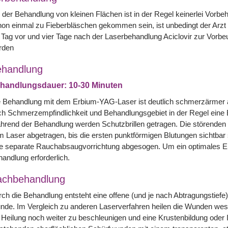
 der Behandlung von kleinen Flächen ist in der Regel keinerlei Vorb
on einmal zu Fieberbläschen gekommen sein, ist unbedingt der Arzt vo
 Tag vor und vier Tage nach der Laserbehandlung Aciclovir zur Vo
rden
handlung
handlungsdauer: 10-30 Minuten
 Behandlung mit dem Erbium-YAG-Laser ist deutlich schmerzärmer a
h Schmerzempfindlichkeit und Behandlungsgebiet in der Regel eine 
rend der Behandlung werden Schutzbrillen getragen. Die störenden
 Laser abgetragen, bis die ersten punktförmigen Blutungen sichtbar
e separate Rauchabsaugvorrichtung abgesogen. Um ein optimales Erge
andlung erforderlich.
achbehandlung
ch die Behandlung entsteht eine offene (und je nach Abtragungstiefe)
de. Im Vergleich zu anderen Laserverfahren heilen die Wunden wes
 Heilung noch weiter zu beschleunigen und eine Krustenbildung oder I