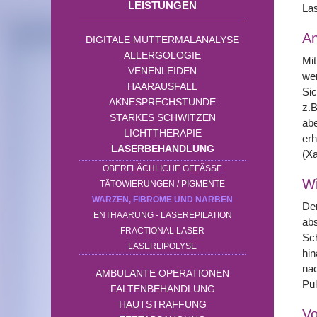
LEISTUNGEN
Las
A
DIGITALE MUTTERMALANALYSE
ALLERGOLOGIE
Mit
VENENLEIDEN
wer
HAARAUSFALL
Sic
AKNESPRECHSTUNDE
z.B
STARKES SCHWITZEN
abe
LICHTTHERAPIE
erh
LASERBEHANDLUNG
(X
OBERFLÄCHLICHE GEFÄSSE
Wi
TÄTOWIERUNGEN / PIGMENTE
WARZEN, FIBROME UND NARBEN
Der
ENTHAARUNG - LASEREPILATION
abs
FRACTIONAL LASER
Sch
LASERLIPOLYSE
hin
nac
AMBULANTE OPERATIONEN
Pu
FALTENBEHANDLUNG
HAUTSTRAFFUNG
Vo