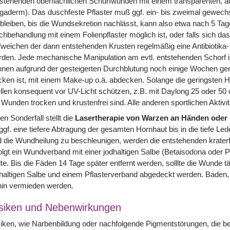
stehenden oberflächlichen Schürfwunden mit einem transparenten, 
gaderm). Das duschfeste Pflaster muß ggf. ein- bis zweimal gewech
bleiben, bis die Wundsekretion nachlässt, kann also etwa nach 5 Tag
hbehandlung mit einem Folienpflaster möglich ist, oder falls sich das 
weichen der dann entstehenden Krusten regelmäßig eine Antibiotika-
den. Jede mechanische Manipulation am evtl. entstehenden Schorf is
nen aufgrund der gesteigerten Durchblutung noch einige Wochen gerö
cken ist, mit einem Make-up o.ä. abdecken. Solange die geringsten H
llen konsequent vor UV-Licht schützen, z.B. mit Daylong 25 oder 50 
 Wunden trocken und krustenfrei sind. Alle anderen sportlichen Aktivi
en Sonderfall stellt die
Lasertherapie von Warzen an Händen oder
 ggf. eine tiefere Abtragung der gesamten Hornhaut bis in die tiefe
 die Wundheilung zu beschleunigen, werden die entstehenden krate
olgt ein Wundverband mit einer jodhaltigen Salbe (Betaisodona oder P
lte. Bis die Fäden 14 Tage später entfernt werden, solllte die Wunde
haltigen Salbe und einem Pflasterverband abgedeckt werden. Baden, 
hin vermieden werden.
siken und Nebenwirkungen
iken, wie Narbenbildung oder nachfolgende Pigmentstörungen, die b