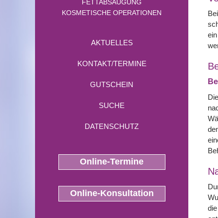
FETTABSAUGUNG
KOSMETISCHE OPERATIONEN
Bei
sch
ein
AKTUELLES
we
KONTAKT/TERMINE
Be
Be
GUTSCHEIN
Die
SUCHE
nac
Wäh
DATENSCHUTZ
dem
ein
Beh
Online-Termine
N
Dur
Online-Konsultation
Wun
die