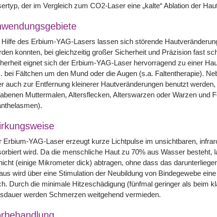
ertyp, der im Vergleich zum CO2-Laser eine „kalte“ Ablation der Haut
nwendungsgebiete
 Hilfe des Erbium-YAG-Lasers lassen sich störende Hautveränderungen
den konnten, bei gleichzeitig großer Sicherheit und Präzision fast s
herheit eignet sich der Erbium-YAG-Laser hervorragend zu einer Hautg
. bei Fältchen um den Mund oder die Augen (s.a. Faltentherapie). Ne
r auch zur Entfernung kleinerer Hautveränderungen benutzt werden,
abenen Muttermalen, Altersflecken, Alterswarzen oder Warzen und F
anthelasmen).
rkungsweise
 Erbium-YAG-Laser erzeugt kurze Lichtpulse im unsichtbaren, infrar
orbiert wird. Da die menschliche Haut zu 70% aus Wasser besteht, l
icht (einige Mikrometer dick) abtragen, ohne dass das darunterlie
aus wird über eine Stimulation der Neubildung von Bindegewebe eine
h. Durch die minimale Hitzeschädigung (fünfmal geringer als beim 
lsdauer werden Schmerzen weitgehend vermieden.
rbehandlung