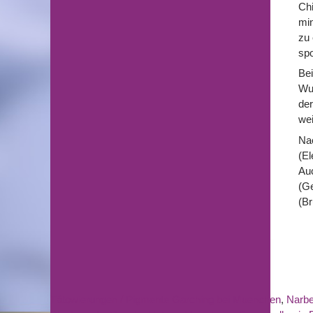
Chi
min
zu 
spo
Bei
Wu
der
wei
Nac
(El
Auc
(Ge
(Br
Tätowierungen / Pigmente Garching bei Muenchen
,
Narbe