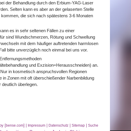
n bei der Behandlung durch den Erbium-YAG-Laser
en. Selten kann es aber an der gelaserten Stelle
g kommen, die sich nach spätestens 3-6 Monaten
ann es in sehr seltenen Fällen zu einer
afür sind Wundschmerzen, Rötung und Schwellung
rwechseln mit dem häufiger auftretenden harmlosen
Fall bitte unverzüglich noch einmal bei uns vor.
n Entfernungsmethoden
ältebehandlung und Exzision=Herausschneiden) an.
 Nur in kosmetisch anspruchsvollen Regionen
 in Zonen mit oft überschießender Narbenbildung
 deutlich überlegen.
by [
] |
|
|
|
bense.com
Impressum
Datenschutz
Sitemap
Suche