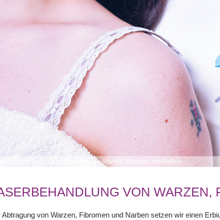
me
>
Leistungen
>
Laserbehandlung
>
Warzen, Fibrome und Narben
ASERBEHANDLUNG VON WARZEN, 
r Abtragung von Warzen, Fibromen und Narben setzen wir einen Erb