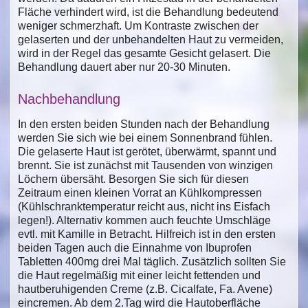
Fläche verhindert wird, ist die Behandlung bedeutend
weniger schmerzhaft. Um Kontraste zwischen der
gelaserten und der unbehandelten Haut zu vermeiden,
wird in der Regel das gesamte Gesicht gelasert. Die
Behandlung dauert aber nur 20-30 Minuten.
Nachbehandlung
In den ersten beiden Stunden nach der Behandlung
werden Sie sich wie bei einem Sonnenbrand fühlen.
Die gelaserte Haut ist gerötet, überwärmt, spannt und
brennt. Sie ist zunächst mit Tausenden von winzigen
Löchern übersäht. Besorgen Sie sich für diesen
Zeitraum einen kleinen Vorrat an Kühlkompressen
(Kühlschranktemperatur reicht aus, nicht ins Eisfach
legen!). Alternativ kommen auch feuchte Umschläge
evtl. mit Kamille in Betracht. Hilfreich ist in den ersten
beiden Tagen auch die Einnahme von Ibuprofen
Tabletten 400mg drei Mal täglich. Zusätzlich sollten Sie
die Haut regelmäßig mit einer leicht fettenden und
hautberuhigenden Creme (z.B. Cicalfate, Fa. Avene)
eincremen. Ab dem 2.Tag wird die Hautoberfläche