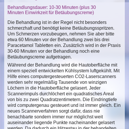
Behandlungsdauer: 10-30 Minuten (plus 30
Minuten Einwirkzeit für Betäubungscreme)
Die Behandlung ist in der Regel nicht besonders
schmerzhaft und benötigt keine Betäubungsspritzen.
Um Schmerzen vorzubeugen, nehmen Sie aber bitte
etwa 60 Minuten vor der Behandlung zwei bis drei
Paracetamol Tabletten ein. Zusätzlich wird in der Praxis
30-60 Minuten vor der Behandlung noch eine
Betäubungscreme aufgetragen.
Während der Behandlung wird die Hautoberfläche mit
einem speziell entwickelten Kühlsystem luftgekühlt. Mit
Hilfe eines computergesteuerten CO2-Laserscanners
werden sehr regelmäßig Tausende von winzigen
Löchern in die Hautoberfläche gelasert. Jeder
Scannerimpuls durchlöchert ein quadratisches Areal
von bis zu zwei Quadratzentimetern. Die Eindringtiefe
wird computergenau gesteuert und ist immer gleich. Ein
neues Scannerverfahren sorgt dafür, dass nie
benachbarte sondern immer nur möglichst weit
auseinander liegende Punkte nacheinander gelasert
werden. Da dadurch ein Hitzestau in der behandelten