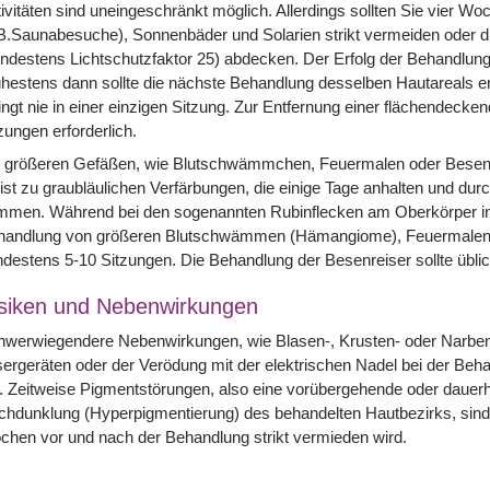
ivitäten sind uneingeschränkt möglich. Allerdings sollten Sie vier 
B.Saunabesuche), Sonnenbäder und Solarien strikt vermeiden oder d
ndestens Lichtschutzfaktor 25) abdecken. Der Erfolg der Behandlung
hestens dann sollte die nächste Behandlung desselben Hautareals e
ingt nie in einer einzigen Sitzung. Zur Entfernung einer flächendecke
zungen erforderlich.
i größeren Gefäßen, wie Blutschwämmchen, Feuermalen oder Besen
st zu graubläulichen Verfärbungen, die einige Tage anhalten und dur
men. Während bei den sogenannten Rubinflecken am Oberkörper in de
handlung von größeren Blutschwämmen (Hämangiome), Feuermalen un
destens 5-10 Sitzungen. Die Behandlung der Besenreiser sollte übli
siken und Nebenwirkungen
werwiegendere Nebenwirkungen, wie Blasen-, Krusten- oder Narbenb
ergeräten oder der Verödung mit der elektrischen Nadel bei der Beh
. Zeitweise Pigmentstörungen, also eine vorübergehende oder dauerh
hdunklung (Hyperpigmentierung) des behandelten Hautbezirks, sind 
hen vor und nach der Behandlung strikt vermieden wird.