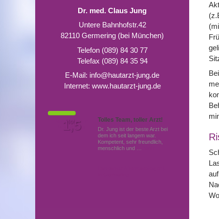
Akt
Dr. med. Claus Jung
(z.
Untere Bahnhofstr.42
(mi
82110 Germering (bei München)
Frü
gel
Telefon (089) 84 30 77
Sit
Telefax (089) 84 35 94
Be
E-Mail:
info@hautarzt-jung.de
mei
Internet:
www.hautarzt-jung.de
kom
Be
min
Tolles Team, toller Arzt!
Von Patienten
1,5
Note
bewertet mit
Dr. Jung ist der beste Arzt bei
Ri
dem ich seit langem war.
Kompetent, sehr freundlich,
menschlich und …
Mehr
Sch
Las
Hautärzte (Dermatologen)
auf
in Germering
Nac
Woc