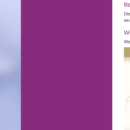
Be
Die
ein
We
Wei