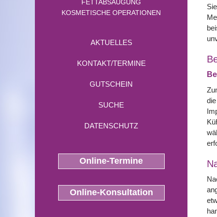
FETTABSAUGUNG
Sie
KOSMETISCHE OPERATIONEN
Me
bei
un
AKTUELLES
Be
KONTAKT/TERMINE
Be
GUTSCHEIN
Zum
die
SUCHE
Imp
Küh
DATENSCHUTZ
wäh
erf
Online-Termine
N
Nac
ang
Online-Konsultation
etw
han