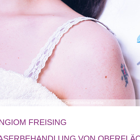
me
>
Leistungen
>
Laserbehandlung
>
Oberflächliche Gefäße
NGIOM FREISING
ASERBEHANDLUNG VON OBERFLÄC