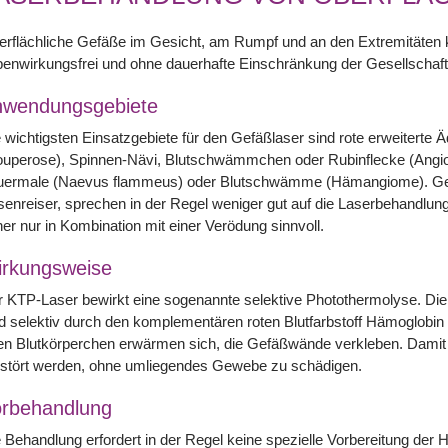
erflächliche Gefäße im Gesicht, am Rumpf und an den Extremitäte
enwirkungsfrei und ohne dauerhafte Einschränkung der Gesellschafts
nwendungsgebiete
 wichtigsten Einsatzgebiete für den Gefäßlaser sind rote erweitert
ouperose), Spinnen-Nävi, Blutschwämmchen oder Rubinflecke (Angi
uermale (Naevus flammeus) oder Blutschwämme (Hämangiome). Gef
enreiser, sprechen in der Regel weniger gut auf die Laserbehandlun
er nur in Kombination mit einer Verödung sinnvoll.
rkungsweise
 KTP-Laser bewirkt eine sogenannte selektive Photothermolyse. Die
d selektiv durch den komplementären roten Blutfarbstoff Hämoglobi
en Blutkörperchen erwärmen sich, die Gefäßwände verkleben. Damit k
rstört werden, ohne umliegendes Gewebe zu schädigen.
rbehandlung
 Behandlung erfordert in der Regel keine spezielle Vorbereitung der