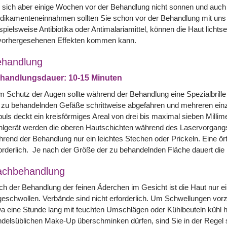
 sich aber einige Wochen vor der Behandlung nicht sonnen und auch 
dikamenteneinnahmen sollten Sie schon vor der Behandlung mit uns
spielsweise Antibiotika oder Antimalariamittel, können die Haut lich
vorhergesehenen Effekten kommen kann.
handlung
handlungsdauer: 10-15 Minuten
 Schutz der Augen sollte während der Behandlung eine Spezialbril
 zu behandelnden Gefäße schrittweise abgefahren und mehreren einz
uls deckt ein kreisförmiges Areal von drei bis maximal sieben Mill
lgerät werden die oberen Hautschichten während des Laservorgangs
rend der Behandlung nur ein leichtes Stechen oder Prickeln. Eine ört
orderlich. Je nach der Größe der zu behandelnden Fläche dauert die 
achbehandlung
h der Behandlung der feinen Äderchen im Gesicht ist die Haut nur ein
eschwollen. Verbände sind nicht erforderlich. Um Schwellungen vorz
a eine Stunde lang mit feuchten Umschlägen oder Kühlbeuteln kühl hal
delsüblichen Make-Up überschminken dürfen, sind Sie in der Regel so