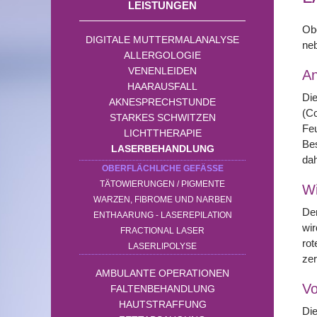
LEISTUNGEN
Ob
DIGITALE MUTTERMALANALYSE
neb
ALLERGOLOGIE
VENENLEIDEN
A
HAARAUSFALL
Die
AKNESPRECHSTUNDE
(C
STARKES SCHWITZEN
Fe
LICHTTHERAPIE
Bes
LASERBEHANDLUNG
dah
OBERFLÄCHLICHE GEFÄSSE
TÄTOWIERUNGEN / PIGMENTE
Wi
WARZEN, FIBROME UND NARBEN
Der
ENTHAARUNG - LASEREPILATION
wir
FRACTIONAL LASER
rot
LASERLIPOLYSE
ze
AMBULANTE OPERATIONEN
Vo
FALTENBEHANDLUNG
HAUTSTRAFFUNG
Die