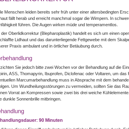
le Menschen leiden bereits sehr früh unter einer altersbedingten Ers
haut fällt herab und erreicht manchmal sogar die Wimpern. In schwer
fähigkeit führen. Die Augen wirken müde und temperamentlos.
 der Oberlidkorrektur (Blepharoplastik) handelt es sich um einen oper
chlaffte Lidhaut und das darunterliegende Fettgewebe mit dem Skalpell
erer Praxis ambulant und in örtlicher Betäubung durch.
rbehandlung
zichten Sie jedoch bitte zwei Wochen vor der Behandlung auf die Einn
irin, ASS, Thomapyrin, Ibuprofen, Diclofenac oder Voltaren, um das 
entuellen Marcumarbehandlung muss in Absprache mit dem behandeln
olgen. Um Wundheilungsstörungen zu vermeiden, sollten Sie das Ra
inen Vorrat an Kompressen sowie zwei bis drei weiche Kühlelemente.
e dunkle Sonnenbrille mitbringen.
handlung
handlungsdauer: 90 Minuten