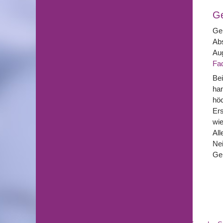
G
Gel
Abs
Aug
Fad
Bei
han
hö
Ers
wie
All
Nei
Ge