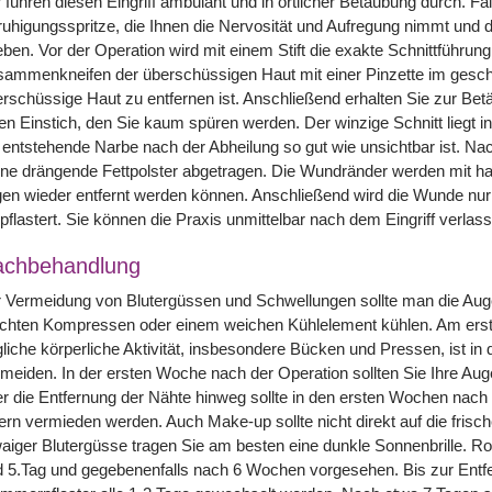
 führen diesen Eingriff ambulant und in örtlicher Betäubung durch. Fa
uhigungsspritze, die Ihnen die Nervosität und Aufregung nimmt und da
eben. Vor der Operation wird mit einem Stift die exakte Schnittführun
ammenkneifen der überschüssigen Haut mit einer Pinzette im geschl
rschüssige Haut zu entfernen ist. Anschließend erhalten Sie zur Betä
en Einstich, den Sie kaum spüren werden. Der winzige Schnitt liegt in
 entstehende Narbe nach der Abheilung so gut wie unsichtbar ist. Nach
ne drängende Fettpolster abgetragen. Die Wundränder werden mit ha
en wieder entfernt werden können. Anschließend wird die Wunde nur
pflastert. Sie können die Praxis unmittelbar nach dem Eingriff verla
achbehandlung
 Vermeidung von Blutergüssen und Schwellungen sollte man die Auge
chten Kompressen oder einem weichen Kühlelement kühlen. Am ersten 
liche körperliche Aktivität, insbesondere Bücken und Pressen, ist in
meiden. In der ersten Woche nach der Operation sollten Sie Ihre Au
r die Entfernung der Nähte hinweg sollte in den ersten Wochen nach 
ern vermieden werden. Auch Make-up sollte nicht direkt auf die fri
aiger Blutergüsse tragen Sie am besten eine dunkle Sonnenbrille. Ro
 5.Tag und gegebenenfalls nach 6 Wochen vorgesehen. Bis zur Entfe