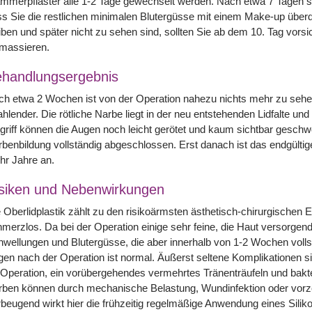
ammerpflaster alle 1-2 Tage gewechselt werden. Nach etwa 7 Tagen
s Sie die restlichen minimalen Blutergüsse mit einem Make-up übe
iben und später nicht zu sehen sind, sollten Sie ab dem 10. Tag vors
nmassieren.
handlungsergebnis
h etwa 2 Wochen ist von der Operation nahezu nichts mehr zu sehen.
ahlender. Die rötliche Narbe liegt in der neu entstehenden Lidfalte u
griff können die Augen noch leicht gerötet und kaum sichtbar geschwo
benbildung vollständig abgeschlossen. Erst danach ist das endgültig
hr Jahre an.
siken und Nebenwirkungen
 Oberlidplastik zählt zu den risikoärmsten ästhetisch-chirurgischen Ein
merzlos. Da bei der Operation einige sehr feine, die Haut versorgen
wellungen und Blutergüsse, die aber innerhalb von 1-2 Wochen vollst
en nach der Operation ist normal. Äußerst seltene Komplikationen s
Operation, ein vorübergehendes vermehrtes Tränenträufeln und bakte
rben können durch mechanische Belastung, Wundinfektion oder vorz
beugend wirkt hier die frühzeitig regelmäßige Anwendung eines Silik