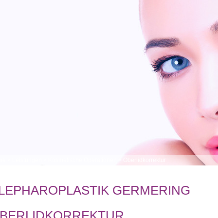
me
>
Leistungen
>
Kosmetische Operationen
>
Oberlidkorrektur
LEPHAROPLASTIK GERMERING
BERLIDKORREKTUR