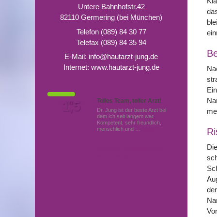
Kl
Untere Bahnhofstr.42
das
82110 Germering (bei München)
ble
Telefon (089) 84 30 77
ei
Telefax (089) 84 35 94
Be
E-Mail:
info@hautarzt-jung.de
Internet:
www.hautarzt-jung.de
Nac
str
Ein
Nar
Tolles Team, toller Arzt!
Von Patienten
1,5
Note
bewertet mit
me
Dr. Jung ist der beste Arzt bei
dem ich seit langem war.
Kompetent, sehr freundlich,
menschlich und …
Mehr
Ri
Die
Hautärzte (Dermatologen)
in Germering
sch
Sch
Aug
der
Na
Vor