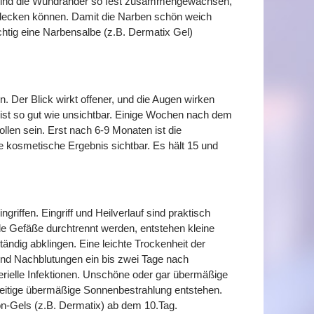
 sind die Wundränder so fest zusammengewachsen,
rdecken können. Damit die Narben schön weich
ichtig eine Narbensalbe (z.B. Dermatix Gel)
 Der Blick wirkt offener, und die Augen wirken
nd ist so gut wie unsichtbar. Einige Wochen nach dem
llen sein. Erst nach 6-9 Monaten ist die
e kosmetische Ergebnis sichtbar. Es hält 15 und
griffen. Eingriff und Heilverlauf sind praktisch
de Gefäße durchtrennt werden, entstehen kleine
ändig abklingen. Eine leichte Trockenheit der
ind Nachblutungen ein bis zwei Tage nach
rielle Infektionen. Unschöne oder gar übermäßige
eitige übermäßige Sonnenbestrahlung entstehen.
on-Gels (z.B. Dermatix) ab dem 10.Tag.