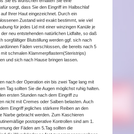
lls Sie es wünschen erhalten Sie eine
für sorgt, dass Sie den Eingriff im Halbschlaf
g auf Ihrer Haut eingezeichnet. Durch ein
ossenen Zustand wird exakt bestimmt, wie viel
ubung für jedes Lid mit einer winzingen Kanüle je
 der neu entstehenden natürlichen Lidfalte, so daß
 sorgfältiger Blutstillung werden ggf. sich nach
ardünnen Fäden verschlossen, die bereits nach 5
 mit schmalen Klammerpflastern(Steristrips)
ssen und sich nach Hause bringen lassen.
n nach der Operation ein bis zwei Tage lang mit
Tag sollten Sie die Augen möglichst ruhig halten.
 den ersten Stunden nach dem Eingriff zu
gen nicht mit Cremes oder Salben belasten. Auch
dem Eingriff jegliches stärkere Reiben an den
sche Narbe gebracht werden. Zum Kaschieren
utinemäßige postoperative Kontrollen sind am 1.
rnung der Fäden am 5.Tag sollten die