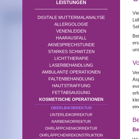
LEISTUNGEN
Vie
DIGITALE MUTTERMALANALYSE
Lid
ALLERGOLOGIE
Seh
VENENLEIDEN
Bei
HAARAUSFALL
ers
AKNESPRECHSTUNDE
uns
STARKES SCHWITZEN
LICHTTHERAPIE
Vo
LASERBEHANDLUNG
AMBULANTE OPERATIONEN
Ver
FALTENBEHANDLUNG
Asp
HAUTSTRAFFUNG
ev
FETTABSAUGUNG
erf
KOSMETISCHE OPERATIONEN
kle
ein
OBERLIDKORREKTUR
UNTERLIDKORREKTUR
Be
NARBENKORREKTUR
OHRLÄPPCHENKORREKTUR
Be
OHRLÄPPCHENREKONSTRUKTION