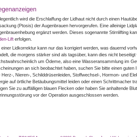
egenanzeigen
egentlich wird die Erschlaffung der Lidhaut nicht durch einen Hautü
ackung (Ptosis) der Augenbrauen hervorgerufen. Eine alleinige Lidpla
enbrauenhebung ergänzt werden. Dieses sogenannte Stirnlifting kan
en-Lift
erfolgen.
 einer Lidkorrektur kann nur das korrigiert werden, was dauernd vo
delt, die morgens stärker sind als tagsüber, kann dies nicht beseitigt
chstwahrscheinlich um Ödeme, also eine Wasseransammlung im Gewe
cheinungen an sich beobachtet haben, suchen Sie bitte einen guten 
 Herz-, Nieren-, Schilddrüsenleiden, Stoffwechsel-, Hormon- und Ele
ergie auf örtliche Betäubungsmittel leiden oder einen Schrittmacher tra
gen Sie zu auffälligen blauen Flecken oder haben Sie anhaltende Blut
rinnungsstörung vor der Operation ausgeschlossen werden.