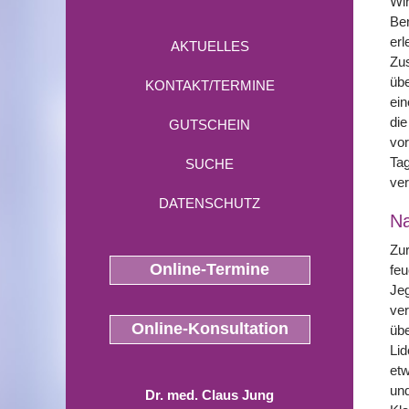
Wir
Ber
erl
AKTUELLES
Zus
übe
KONTAKT/TERMINE
ein
die
GUTSCHEIN
vor
Tag
SUCHE
ver
DATENSCHUTZ
N
Zur
Online-Termine
feu
Jeg
ver
Online-Konsultation
übe
Lid
etw
und
Dr. med. Claus Jung