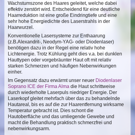
Wachstumszone des Haares geleitet, welche dabei
effektiv zerstört wird. Entscheidend für eine deutliche
Haarreduktion ist eine große Eindringtiefe und eine
sehr hohe Energiedichte des Laserstrahls in der
Haarwurzel.
Konventionelle Lasersysteme zur Enthaarung
(z.B.Alexandrit-, Neodym-YAG- oder Diodenlaser)
benötigen dazu in der Regel eine relativ hohe
Lichtenergie. Trotz Kühlung geht dies v.a. bei dunklen
Hauttypen oder vorgebräunter Haut oft mit relativ
starken Schmerzen und häufigen Nebenwirkungen
einher.
Im Gegensatz dazu erwärmt unser neuer
Diodenlaser
Soprano ICE der Firma Alma
die Haut schrittweise
durch wiederholte Laserpuls niedriger Energie. Der
Laserkopf gleitet mehrfach über das zu behandelnde
Hautareal, bis es auf die zur Haarentfernung wirksame
Temperatur gebracht ist. Dies schont die
Hautoberfläche und das umliegende Gewebe und
macht die Behandlung praktisch schmerzfrei und
nebenwirkungsarm.