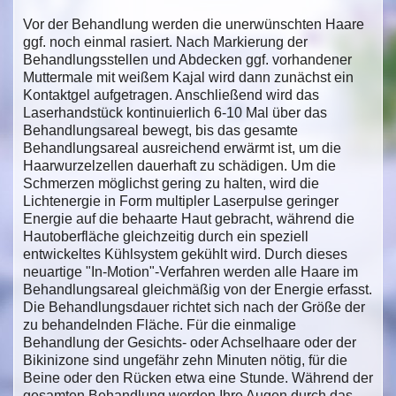
Vor der Behandlung werden die unerwünschten Haare
ggf. noch einmal rasiert. Nach Markierung der
Behandlungsstellen und Abdecken ggf. vorhandener
Muttermale mit weißem Kajal wird dann zunächst ein
Kontaktgel aufgetragen. Anschließend wird das
Laserhandstück kontinuierlich 6-10 Mal über das
Behandlungsareal bewegt, bis das gesamte
Behandlungsareal ausreichend erwärmt ist, um die
Haarwurzelzellen dauerhaft zu schädigen. Um die
Schmerzen möglichst gering zu halten, wird die
Lichtenergie in Form multipler Laserpulse geringer
Energie auf die behaarte Haut gebracht, während die
Hautoberfläche gleichzeitig durch ein speziell
entwickeltes Kühlsystem gekühlt wird. Durch dieses
neuartige "In-Motion"-Verfahren werden alle Haare im
Behandlungsareal gleichmäßig von der Energie erfasst.
Die Behandlungsdauer richtet sich nach der Größe der
zu behandelnden Fläche. Für die einmalige
Behandlung der Gesichts- oder Achselhaare oder der
Bikinizone sind ungefähr zehn Minuten nötig, für die
Beine oder den Rücken etwa eine Stunde. Während der
gesamten Behandlung werden Ihre Augen durch das