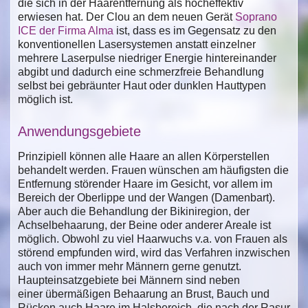
die sich in der Haarentfernung als hocheffektiv
erwiesen hat. Der Clou an dem neuen Gerät
Soprano
ICE der Firma Alma
ist, dass es im Gegensatz zu den
konventionellen Lasersystemen anstatt einzelner
mehrere Laserpulse niedriger Energie hintereinander
abgibt und dadurch eine schmerzfreie Behandlung
selbst bei gebräunter Haut oder dunklen Hauttypen
möglich ist.
Anwendungsgebiete
Prinzipiell können alle Haare an allen Körperstellen
behandelt werden. Frauen wünschen am häufigsten die
Entfernung störender Haare im Gesicht, vor allem im
Bereich der Oberlippe und der Wangen (Damenbart).
Aber auch die Behandlung der Bikiniregion, der
Achselbehaarung, der Beine oder anderer Areale ist
möglich. Obwohl zu viel Haarwuchs v.a. von Frauen als
störend empfunden wird, wird das Verfahren inzwischen
auch von immer mehr Männern gerne genutzt.
Haupteinsatzgebiete bei Männern sind neben
einer übermäßigen Behaarung an Brust, Bauch und
Rücken auch Haare im Halsbereich, die nach der Rasur