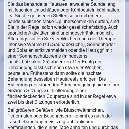
Sie das behandelte Hautareal etwa eine Stunde lang
mit feuchten Umschlägen oder Kühlbeuteln kühl halten.
Da Sie die gelaserten Stellen sofort mit einem
handelsüblichen Make-Up überschminken dürfen, sind
Sie in der Regel sofort wieder gesellschaftsfähig. Auch
sportliche Aktivitäten sind uneingeschränkt möglich.
Allerdings sollten Sie vier Wochen nach der Therapie
intensive Wärme (z.B.Saunabesuche), Sonnenbäder
und Solarien strikt vermeiden oder die Haut ggf. mit
einer Sonnenschutzcreme (mindestens
Lichtschutzfaktor 25) abdecken. Der Erfolg der
Behandlung lässt sich nach etwa vier Wochen
beurteilen. Frühestens dann sollte die nächste
Behandlung desselben Hautareals erfolgen. Die
Entfernung der störenden Äderchen gelingt nie in einer
einzigen Sitzung. Zur Entfernung einer
flächendeckenden Couperose sind in der Regel etwa
zwei bis drei Sitzungen erforderlich.
Bei größeren Gefäßen, wie Blutschwämmchen,
Feuermalen oder Besenreisern, kommt es nach der
Laserbehandlung meist zu graubläulichen
Verfärbungen, die einige Tage anhalten und durch das