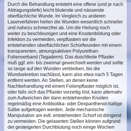
Durch die Behandlung entsteht eine offene (und je nach
Abtragungstiefe) leicht blutende und nässende
oberflächliche Wunde. Im Vergleich zu anderen
Laserverfahren heilen die Wunden wesentlich schneller
und nahezu schmerzfrei ab. Um die Heilung noch
weiter zu beschleunigen und eine Krustenbildung oder
Infektion zu vermeiden, verpflastern wir die
entstehenden oberflächlichen Schürfwunden mit einem
transparenten, atmungsaktiven Polyurethan-
Folienverband (Tegaderm). Das duschfeste Pflaster
muß ggf. ein- bis zweimal gewechselt werden und sollte
so lange auf den Wunden verbleiben, bis die
Wundsekretion nachlässt, kann also etwa nach 5 Tagen
entfernt werden. An Stellen, an denen keine
Nachbehandlung mit einem Folienpflaster möglich ist,
oder falls sich das Pflaster vorzeitig löst, kann alternativ
zum Aufweichen der dann entstehenden Krusten
regelmäßig eine Antibiotika- oder Dexpanthenol-haltige
Salbe aufgetragen werden. Jede mechanische
Manipulation am evtl. entstehenden Schorf ist dringend
zu vermeiden. Die gelaserten Stellen können aufgrund
der gesteigerten Durchblutung noch einige Wochen