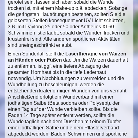
gerötet sein, lassen sich aber, sobald die Wunde
trocken ist, mit einem Make-up o.ä. abdecken. Solange
die geringsten Hautrötungen bestehen, sollten Sie die
gelaserten Stellen konsequent vor UV-Licht schützen,
z.B. mit Daylong 25 oder 50 oder Anthelios XL60.
Schwimmen ist erlaubt, sobald die Wunden trocken und
krustenfrei sind. Alle anderen sportlichen Aktivitäten
sind uneingeschränkt erlaubt.
Einen Sonderfall stellt die
Lasertherapie von Warzen
an Händen oder Füßen
dar. Um die Warzen dauerhaft
zu entfernen, ist ggf. eine tiefere Abtragung der
gesamten Hornhaut bis in die tiefe Lederhaut
notwendig. Um Nachblutungen zu vermeiden und die
Wundheilung zu beschleunigen, werden die
entstehenden kraterförmigen Wunden von uns vernäht.
Anschließend erfolgt ein Wundverband mit einer
jodhaltigen Salbe (Betaisodona oder Polysept), der
einen Tag auf der Wunde verbleiben sollte. Bis die
Fäden 14 Tage später entfernt werden, solllte die
Wunde täglich nach dem Duschen mit einem Tupfer
einer jodhaltigen Salbe und einem Pflasterverband
abgedeckt werden. Baden, Schwimmen und sportliche