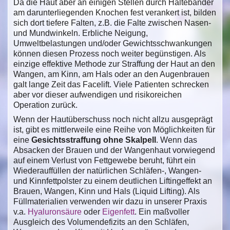
Da die Haut aber an einigen Stellen durch Haltebänder
am darunterliegenden Knochen fest verankert ist, bilden
sich dort tiefere Falten, z.B. die Falte zwischen Nasen-
und Mundwinkeln. Erbliche Neigung,
Umweltbelastungen und/oder Gewichtsschwankungen
können diesen Prozess noch weiter begünstigen. Als
einzige effektive Methode zur Straffung der Haut an den
Wangen, am Kinn, am Hals oder an den Augenbrauen
galt lange Zeit das Facelift. Viele Patienten schrecken
aber vor dieser aufwendigen und risikoreichen
Operation zurück.
Wenn der Hautüberschuss noch nicht allzu ausgeprägt
ist, gibt es mittlerweile eine Reihe von Möglichkeiten für
eine
Gesichtsstraffung ohne Skalpell
. Wenn das
Absacken der Brauen und der Wangenhaut vorwiegend
auf einem Verlust von Fettgewebe beruht, führt ein
Wiederauffüllen der natürlichen Schläfen-, Wangen-
und Kinnfettpolster zu einem deutlichen Liftingeffekt an
Brauen, Wangen, Kinn und Hals (Liquid Lifting). Als
Füllmaterialien verwenden wir dazu in unserer Praxis
v.a.
Hyaluronsäure
oder
Eigenfett
. Ein maßvoller
Ausgleich des Volumendefizits an den Schläfen,