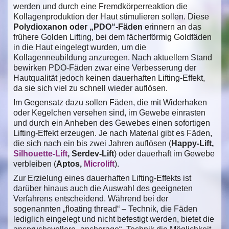
werden und durch eine Fremdkörperreaktion die
Kollagenproduktion der Haut stimulieren sollen. Diese
Polydioxanon oder „PDO“-Fäden
erinnern an das
frühere Golden Lifting, bei dem fächerförmig Goldfäden
in die Haut eingelegt wurden, um die
Kollagenneubildung anzuregen. Nach aktuellem Stand
bewirken PDO-Fäden zwar eine Verbesserung der
Hautqualität jedoch keinen dauerhaften Lifting-Effekt,
da sie sich viel zu schnell wieder auflösen.
Im Gegensatz dazu sollen Fäden, die mit Widerhaken
oder Kegelchen versehen sind, im Gewebe einrasten
und durch ein Anheben des Gewebes einen sofortigen
Lifting-Effekt erzeugen. Je nach Material gibt es Fäden,
die sich nach ein bis zwei Jahren auflösen (
Happy-Lift,
Silhouette-Lift
, Serdev-Lift
) oder dauerhaft im Gewebe
verbleiben (
Aptos,
Microlift
).
Zur Erzielung eines dauerhaften Lifting-Effekts ist
darüber hinaus auch die Auswahl des geeigneten
Verfahrens entscheidend. Während bei der
sogenannten „floating thread“ – Technik, die Fäden
lediglich eingelegt und nicht befestigt werden, bietet die