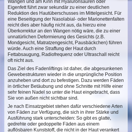
Wangen und am Kinn mit Hyaluronsäuren oder
Eigenfett führt zwar sekundär zu einer deutlichen
Reduktion des Hautüberschusses im Mittelgesicht. Für
eine Beseitigung der Nasolabial- oder Marionettenfalten
reicht dies aber häufig nicht aus, da hierzu eine
Überkorrektur an den Wangen nötig wäre, die zu einer
unnatürlichen Deformierung des Gesichts (z.B.
Mondgesicht, Matratzengesicht, Pausbäckchen) führen
würde. Auch eine Straffung der Haut durch
Fettabsaugung, Radiofrequenz oder Ultraschall reicht
oft nicht aus.
Das Ziel des Fadenliftings ist daher, die abgesunkenen
Gewebestrukturen wieder in die ursprüngliche Position
anzuheben und dort zu befestigen. Dazu werden Fäden
in örtlicher Betäubung und ohne Schnitte mit Hilfe einer
sehr feinen Nadel so unter die Haut eingebracht, dass
Sie von außen nicht sichtbar sind.
Je nach Einsatzgebiet stehen dafür verschiedene Arten
von Fäden zur Verfügung, die sich in ihrer Stärke und
Ausführung stark unterscheiden: So gibt es glatte,
gedrehte oder gedoppelte Fäden aus einem
auflösbaren Kunststoff, die nicht in der Haut verankert