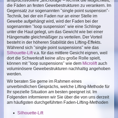
anspruchsvollere „anchorage“–Technik die Möglichkeit,
die Fäden an festen Gewebestrukturen zu verankern. Im
Gegensatz zur sogenannten "single point suspension"-
Technik, bei der ein Faden nur an einer Stelle im
Gewebe aufgehängt wird, wird der Faden bei der
sogenannten "loop suspension" wie eine Schlinge
unter die Haut gelegt, um das Gewicht wie bei einer
Hängematte gleichmäßiger zu verteilen. Der Vorteil
besteht in der höheren Stabilität des Lifting-Effekts.
Während sich "single point suspensions" wie das
Silhouette-Lift
v.a. für das mittlere Gesicht eignen, weil
dort die Schwerkraft keine allzu große Rolle spielt,
können mit "loop suspensions" wie dem
Microlift
auch
voluminösere Gewebestrukturen nachhaltig angehoben
werden.
Wir beraten Sie gerne im Rahmen eines
unverbindlichen Gesprächs, welche Lifting-Methode für
Ihr spezielle Situation am besten geeignet ist. Im
Folgenden informieren wir Sie über die von uns derzeit
am häufigsten durchgeführten Faden-Lifting-Methoden
Silhouette-Lift