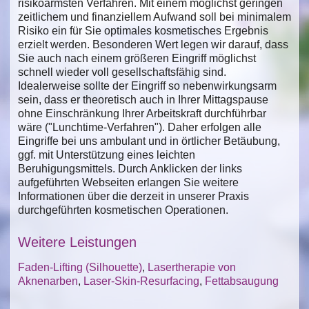
risikoärmsten Verfahren. Mit einem möglichst geringen
zeitlichem und finanziellem Aufwand soll bei minimalem
Risiko ein für Sie optimales kosmetisches Ergebnis
erzielt werden. Besonderen Wert legen wir darauf, dass
Sie auch nach einem größeren Eingriff möglichst
schnell wieder voll gesellschaftsfähig sind.
Idealerweise sollte der Eingriff so nebenwirkungsarm
sein, dass er theoretisch auch in Ihrer Mittagspause
ohne Einschränkung Ihrer Arbeitskraft durchführbar
wäre ("Lunchtime-Verfahren"). Daher erfolgen alle
Eingriffe bei uns ambulant und in örtlicher Betäubung,
ggf. mit Unterstützung eines leichten
Beruhigungsmittels. Durch Anklicken der links
aufgeführten Webseiten erlangen Sie weitere
Informationen über die derzeit in unserer Praxis
durchgeführten kosmetischen Operationen.
Weitere Leistungen
Faden-Lifting (Silhouette)
,
Lasertherapie von
Aknenarben
,
Laser-Skin-Resurfacing
,
Fettabsaugung