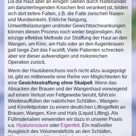
Da die Haut aber an einigen Stellen durch Haltebänder
am darunterliegenden Knochen fest verankert ist, bilden
sich dort tiefere Falten, z.B. die Falte zwischen Nasen-
und Mundwinkeln. Erbliche Neigung,
Umweltbelastungen und/oder Gewichtsschwankungen
können diesen Prozess noch weiter begünstigen. Als
einzige effektive Methode zur Straffung der Haut an den
Wangen, am Kinn, am Hals oder an den Augenbrauen
galt lange Zeit das Facelift. Viele Patienten schrecken
aber vor dieser aufwendigen und risikoreichen
Operation zurück.
Wenn der Hautüberschuss noch nicht allzu ausgeprägt
ist, gibt es mittlerweile eine Reihe von Möglichkeiten für
eine
Gesichtsstraffung ohne Skalpell
. Wenn das
Absacken der Brauen und der Wangenhaut vorwiegend
auf einem Verlust von Fettgewebe beruht, führt ein
Wiederauffüllen der natürlichen Schläfen-, Wangen-
und Kinnfettpolster zu einem deutlichen Liftingeffekt an
Brauen, Wangen, Kinn und Hals (Liquid Lifting). Als
Füllmaterialien verwenden wir dazu in unserer Praxis
v.a.
Hyaluronsäure
oder
Eigenfett
. Ein maßvoller
Ausgleich des Volumendefizits an den Schläfen,