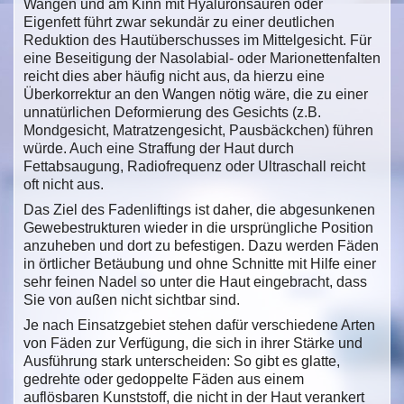
Wangen und am Kinn mit Hyaluronsäuren oder
Eigenfett führt zwar sekundär zu einer deutlichen
Reduktion des Hautüberschusses im Mittelgesicht. Für
eine Beseitigung der Nasolabial- oder Marionettenfalten
reicht dies aber häufig nicht aus, da hierzu eine
Überkorrektur an den Wangen nötig wäre, die zu einer
unnatürlichen Deformierung des Gesichts (z.B.
Mondgesicht, Matratzengesicht, Pausbäckchen) führen
würde. Auch eine Straffung der Haut durch
Fettabsaugung, Radiofrequenz oder Ultraschall reicht
oft nicht aus.
Das Ziel des Fadenliftings ist daher, die abgesunkenen
Gewebestrukturen wieder in die ursprüngliche Position
anzuheben und dort zu befestigen. Dazu werden Fäden
in örtlicher Betäubung und ohne Schnitte mit Hilfe einer
sehr feinen Nadel so unter die Haut eingebracht, dass
Sie von außen nicht sichtbar sind.
Je nach Einsatzgebiet stehen dafür verschiedene Arten
von Fäden zur Verfügung, die sich in ihrer Stärke und
Ausführung stark unterscheiden: So gibt es glatte,
gedrehte oder gedoppelte Fäden aus einem
auflösbaren Kunststoff, die nicht in der Haut verankert