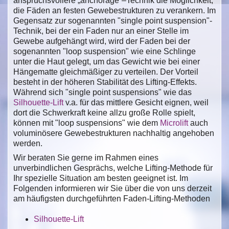
anspruchsvollere „anchorage“–Technik die Möglichkeit,
die Fäden an festen Gewebestrukturen zu verankern. Im
Gegensatz zur sogenannten "single point suspension"-
Technik, bei der ein Faden nur an einer Stelle im
Gewebe aufgehängt wird, wird der Faden bei der
sogenannten "loop suspension" wie eine Schlinge
unter die Haut gelegt, um das Gewicht wie bei einer
Hängematte gleichmäßiger zu verteilen. Der Vorteil
besteht in der höheren Stabilität des Lifting-Effekts.
Während sich "single point suspensions" wie das
Silhouette-Lift
v.a. für das mittlere Gesicht eignen, weil
dort die Schwerkraft keine allzu große Rolle spielt,
können mit "loop suspensions" wie dem
Microlift
auch
voluminösere Gewebestrukturen nachhaltig angehoben
werden.
Wir beraten Sie gerne im Rahmen eines
unverbindlichen Gesprächs, welche Lifting-Methode für
Ihr spezielle Situation am besten geeignet ist. Im
Folgenden informieren wir Sie über die von uns derzeit
am häufigsten durchgeführten Faden-Lifting-Methoden
Silhouette-Lift