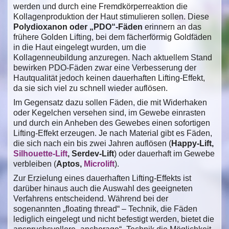
werden und durch eine Fremdkörperreaktion die
Kollagenproduktion der Haut stimulieren sollen. Diese
Polydioxanon oder „PDO“-Fäden
erinnern an das
frühere Golden Lifting, bei dem fächerförmig Goldfäden
in die Haut eingelegt wurden, um die
Kollagenneubildung anzuregen. Nach aktuellem Stand
bewirken PDO-Fäden zwar eine Verbesserung der
Hautqualität jedoch keinen dauerhaften Lifting-Effekt,
da sie sich viel zu schnell wieder auflösen.
Im Gegensatz dazu sollen Fäden, die mit Widerhaken
oder Kegelchen versehen sind, im Gewebe einrasten
und durch ein Anheben des Gewebes einen sofortigen
Lifting-Effekt erzeugen. Je nach Material gibt es Fäden,
die sich nach ein bis zwei Jahren auflösen (
Happy-Lift,
Silhouette-Lift
, Serdev-Lift
) oder dauerhaft im Gewebe
verbleiben (
Aptos,
Microlift
).
Zur Erzielung eines dauerhaften Lifting-Effekts ist
darüber hinaus auch die Auswahl des geeigneten
Verfahrens entscheidend. Während bei der
sogenannten „floating thread“ – Technik, die Fäden
lediglich eingelegt und nicht befestigt werden, bietet die