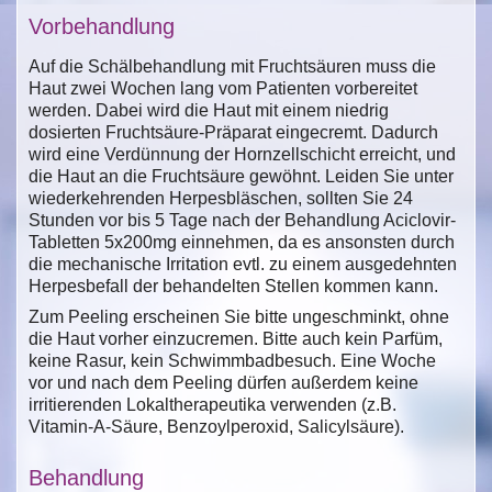
Vorbehandlung
Auf die Schälbehandlung mit Fruchtsäuren muss die
Haut zwei Wochen lang vom Patienten vorbereitet
werden. Dabei wird die Haut mit einem niedrig
dosierten Fruchtsäure-Präparat eingecremt. Dadurch
wird eine Verdünnung der Hornzellschicht erreicht, und
die Haut an die Fruchtsäure gewöhnt. Leiden Sie unter
wiederkehrenden Herpesbläschen, sollten Sie 24
Stunden vor bis 5 Tage nach der Behandlung Aciclovir-
Tabletten 5x200mg einnehmen, da es ansonsten durch
die mechanische Irritation evtl. zu einem ausgedehnten
Herpesbefall der behandelten Stellen kommen kann.
Zum Peeling erscheinen Sie bitte ungeschminkt, ohne
die Haut vorher einzucremen. Bitte auch kein Parfüm,
keine Rasur, kein Schwimmbadbesuch. Eine Woche
vor und nach dem Peeling dürfen außerdem keine
irritierenden Lokaltherapeutika verwenden (z.B.
Vitamin-A-Säure, Benzoylperoxid, Salicylsäure).
Behandlung