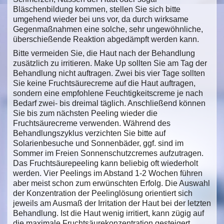
Bläschenbildung kommen, stellen Sie sich bitte
umgehend wieder bei uns vor, da durch wirksame
Gegenmaßnahmen eine solche, sehr ungewöhnliche,
überschießende Reaktion abgedämpft werden kann.
Bitte vermeiden Sie, die Haut nach der Behandlung
zusätzlich zu irritieren. Make Up sollten Sie am Tag der
Behandlung nicht auftragen. Zwei bis vier Tage sollten
Sie keine Fruchtsäurecreme auf die Haut auftragen,
sondern eine empfohlene Feuchtigkeitscreme je nach
Bedarf zwei- bis dreimal täglich. Anschließend können
Sie bis zum nächsten Peeling wieder die
Fruchtsäurecreme verwenden. Während des
Behandlungszyklus verzichten Sie bitte auf
Solarienbesuche und Sonnenbäder, ggf. sind im
Sommer im Freien Sonnenschutzcremes aufzutragen.
Das Fruchtsäurepeeling kann beliebig oft wiederholt
werden. Vier Peelings im Abstand 1-2 Wochen führen
aber meist schon zum erwünschten Erfolg. Die Auswahl
der Konzentration der Peelinglösung orientiert sich
jeweils am Ausmaß der Irritation der Haut bei der letzten
Behandlung. Ist die Haut wenig irritiert, kann zügig auf
die maximale Fruchtsäurekonzentration gesteigert