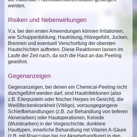
werden.
Risiken und Nebenwirkungen
V.a. bei den ersten Anwendungen können Irritationen,
wie Schuppenbildung, Hautrötung, Hitzegefühl, Jucken,
Brennen und eventuell Verschorfung der obersten
Hautschichten auftreten. Diese Reaktionen lassen im
Laufe der Zeit nach, da sich die Haut an das Peeling
gewöhnt.
Gegenanzeigen
Gegenanzeigen, bei denen ein Chemical-Peeling nicht
durchgeführt werden darf, sind Hautinfektionen (also
z.B. Eiterpusteln oder frischer Herpes im Gesicht), die
Weißfleckenkrankheit (Vitiligo), vorrausgegangene
Schleifbehandlungen (z.B. zur Behandlung von tieferen
Aknenarben) oder Hautoperationen, Keloide
(Wulstnarben) in der Vorgeschichte, dunklere
Hauttypen, innerliche Behandlung mit Vitamin A-Säure
(z.B. mit Roaccutan bei zur Aknebehandlung) in den