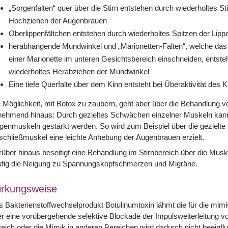
„Sorgenfalten“ quer über die Stirn entstehen durch wiederholtes St
Hochziehen der Augenbrauen
Oberlippenfältchen entstehen durch wiederholtes Spitzen der Lipp
herabhängende Mundwinkel und „Marionetten-Falten“, welche das 
einer Marionette im unteren Gesichtsbereich einschneiden, entste
wiederholtes Herabziehen der Mundwinkel
Eine tiefe Querfalte über dem Kinn entsteht bei Überaktivität des
 Möglichkeit, mit Botox zu zaubern, geht aber über die Behandlung v
nehmend hinaus: Durch gezieltes Schwächen einzelner Muskeln kann
enmuskeln gestärkt werden. So wird zum Beispiel über die gezielte
schließmuskel eine leichte Anhebung der Augenbrauen erzielt.
über hinaus beseitigt eine Behandlung im Stirnbereich über die Mus
ufig die Neigung zu Spannungskopfschmerzen und Migräne.
rkungsweise
 Bakterienstoffwechselprodukt Botulinumtoxin lähmt die für die mim
r eine vorübergehende selektive Blockade der Impulsweiterleitung v
eich oder die Mimik in anderen Bereichen wird dadurch nicht beeinflu