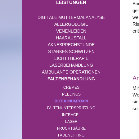
LEISTUNGEN
Boc
geh
we
DIGITALE MUTTERMALANALYSE
Ri
ALLERGOLOGIE
erl
VENENLEIDEN
HAARAUSFALL
AKNESPRECHSTUNDE
STARKES SCHWITZEN
LICHTTHERAPIE
LASERBEHANDLUNG
AMBULANTE OPERATIONEN
A
FALTENBEHANDLUNG
CREMES
Mi
PEELINGS
We
BOTULINUMTOXIN
sic
FALTENUNTERSPRITZUNG
so 
INTRACEL
LASER
FRUCHTSÄURE
FADENLIFTING