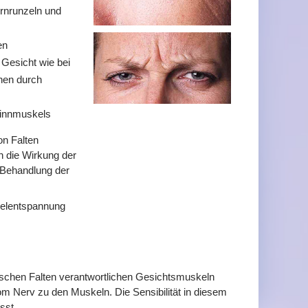
irnrunzeln und
en
Gesicht wie bei
hen durch
 Kinnmuskels
on Falten
 die Wirkung der
 Behandlung der
kelentspannung
ischen Falten verantwortlichen Gesichtsmuskeln
om Nerv zu den Muskeln. Die Sensibilität in diesem
sst.