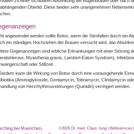
rnfalten zu einer sichtbaren Absenkung der Augenbrauen oder nach d
rabhängenden Oberlid. Diese beiden sehr unangenehmen Nebenwirku
chen.
egenanzeigen
ht angewendet werden sollte Botox, wenn die Stirnfalten durch ein A
ch ein ständiges Hochziehen der Brauen versucht wird, das Absink
tere Gegenanzeigen sind erbliche Erkrankungen mit einer Störung de
eralsklerose, Myasthenia gravis, Lambert-Eaton-Syndrom), Infektion
wangerschaft oder Stillzeit.
ßerdem kann die Wirkung von Botox durch eine vorausgehende Einn
tibiotika (Aminoglykoside, Gentamycin, Tobramycin, Clindamycin o
andlung von Herzrhythmusstörungen (Quinidin) verringert werden.
rching bei Muenchen
,
©2026 Dr. med. Claus Jung | Webservices 