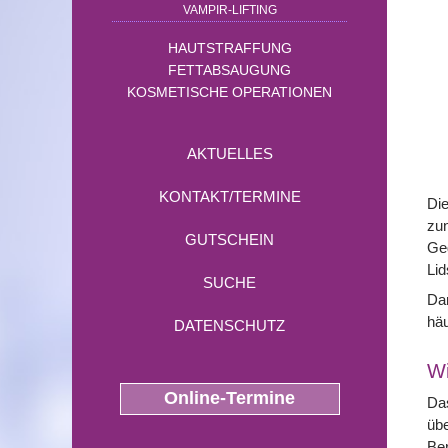
VAMPIR-LIFTING
HAUTSTRAFFUNG
FETTABSAUGUNG
KOSMETISCHE OPERATIONEN
AKTUELLES
KONTAKT/TERMINE
Die
zu
GUTSCHEIN
Geg
Lid
SUCHE
Dar
hä
DATENSCHUTZ
Wi
Online-Termine
Das
übe
Ber