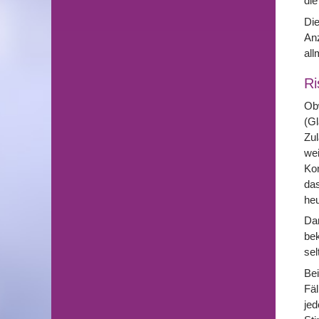
die
Die
Anz
all
Ri
Obw
(Gl
Zul
wei
Kom
das
heu
Dar
bek
sel
Bei
Fäl
jed