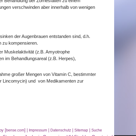
er Behandlung der Zornesfalten zu einem
ngen verschwinden aber innerhalb von wenigen
bsinken der Augenbrauen entstanden sind, d.h.
en zu kompensieren.
r Muskelaktivität (z.B. Amyotrophe
en im Behandlungsareal (z.B. Herpes),
ahme großer Mengen von Vitamin C, bestimmter
der Lincomycin) und von Medikamenten zur
by [
] |
|
|
|
bense.com
Impressum
Datenschutz
Sitemap
Suche