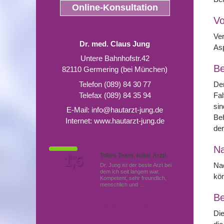
Online-Konsultation
Vo
Ver
Dr. med. Claus Jung
Asp
Untere Bahnhofstr.42
Be
82110 Germering (bei München)
Telefon (089) 84 30 77
Der
Telefax (089) 84 35 94
Fal
sin
E-Mail:
info@hautarzt-jung.de
Be
Internet:
www.hautarzt-jung.de
der
N
Tolles Team, toller Arzt!
Von Patienten
1,5
Note
bewertet mit
Nac
Dr. Jung ist der beste Arzt bei
dem ich seit langem war.
kör
Kompetent, sehr freundlich,
menschlich und …
Mehr
Be
Hautärzte (Dermatologen)
in Germering
Die