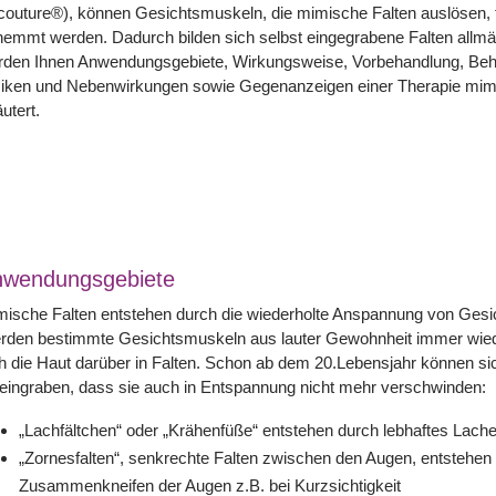
outure®), können Gesichtsmuskeln, die mimische Falten auslösen, f
emmt werden. Dadurch bilden sich selbst eingegrabene Falten allmä
rden Ihnen Anwendungsgebiete, Wirkungsweise, Vorbehandlung, Be
siken und Nebenwirkungen sowie Gegenanzeigen einer Therapie mimi
äutert.
nwendungsgebiete
mische Falten entstehen durch die wiederholte Anspannung von Ges
rden bestimmte Gesichtsmuskeln aus lauter Gewohnheit immer wiede
h die Haut darüber in Falten. Schon ab dem 20.Lebensjahr können si
eingraben, dass sie auch in Entspannung nicht mehr verschwinden:
„Lachfältchen“ oder „Krähenfüße“ entstehen durch lebhaftes Lach
„Zornesfalten“, senkrechte Falten zwischen den Augen, entstehen
Zusammenkneifen der Augen z.B. bei Kurzsichtigkeit