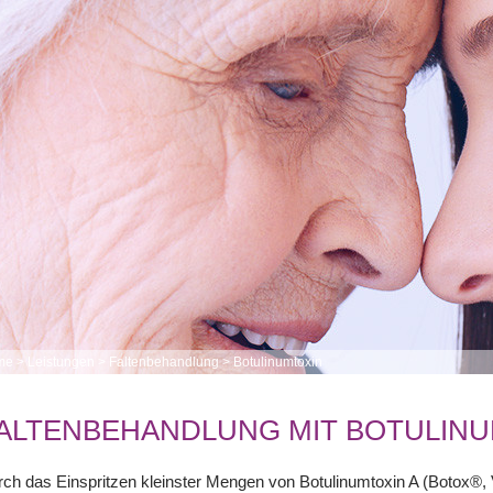
me
>
Leistungen
>
Faltenbehandlung
>
Botulinumtoxin
ALTENBEHANDLUNG MIT BOTULIN
ch das Einspritzen kleinster Mengen von Botulinumtoxin A (Botox®,