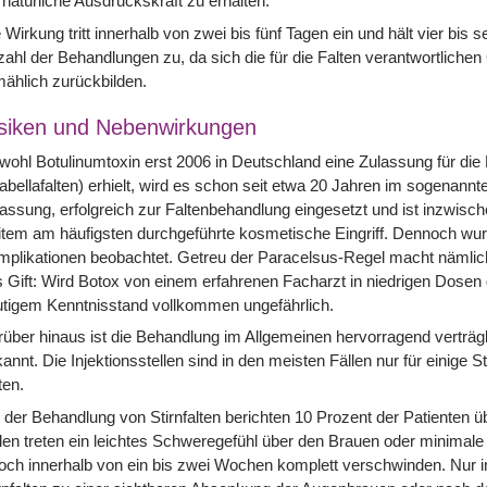
 natürliche Ausdruckskraft zu erhalten.
 Wirkung tritt innerhalb von zwei bis fünf Tagen ein und hält vier bi
ahl der Behandlungen zu, da sich die für die Falten verantwortlich
mählich zurückbilden.
siken und Nebenwirkungen
ohl Botulinumtoxin erst 2006 in Deutschland eine Zulassung für di
abellafalten) erhielt, wird es schon seit etwa 20 Jahren im sogenannte
assung, erfolgreich zur Faltenbehandlung eingesetzt und ist inzwisc
tem am häufigsten durchgeführte kosmetische Eingriff. Dennoch wur
plikationen beobachtet. Getreu der Paracelsus-Regel macht nämlich
 Gift: Wird Botox von einem erfahrenen Facharzt in niedrigen Dosen g
tigem Kenntnisstand vollkommen ungefährlich.
über hinaus ist die Behandlung im Allgemeinen hervorragend verträglic
annt. Die Injektionsstellen sind in den meisten Fällen nur für einige 
ten.
 der Behandlung von Stirnfalten berichten 10 Prozent der Patienten
len treten ein leichtes Schweregefühl über den Brauen oder minimale
och innerhalb von ein bis zwei Wochen komplett verschwinden. Nur 