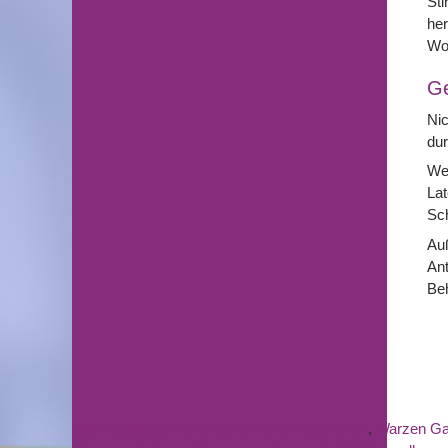
Sti
he
Wo
G
Nic
dur
Wei
Lat
Sch
Au
An
Beh
Blepharoplastik nahe Garching bei Muenchen
,
Warzen Ga