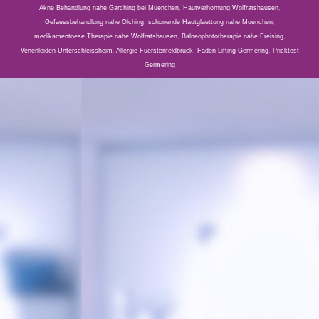
Akne Behandlung nahe Garching bei Muenchen
,
Hautverhornung Wolfratshausen
,
Gefaessbehandlung nahe Olching
,
schonende Hautglaettung nahe Muenchen
,
medikamentoese Therapie nahe Wolfratshausen
,
Balneophototherapie nahe Freising
,
Venenleiden Unterschleissheim
,
Allergie Fuerstenfeldbruck
,
Faden Lifting Germering
,
Pricktest
Germering