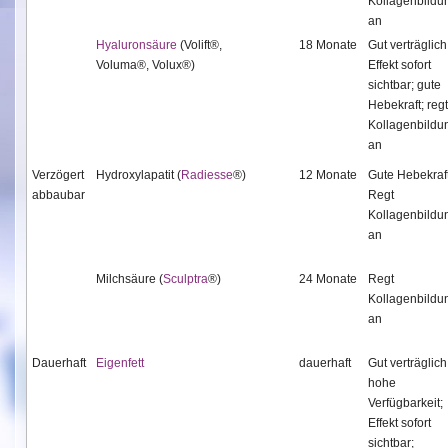
Kollagenbildu
an
Hyaluronsäure
(Volift®,
18 Monate
Gut verträglich
Voluma®, Volux®)
Effekt sofort
sichtbar; gute
Hebekraft; regt
Kollagenbildu
an
Verzögert
Hydroxylapatit (
Radiesse
®)
12 Monate
Gute Hebekraft
abbaubar
Regt
Kollagenbildu
an
Milchsäure (
Sculptra
®)
24 Monate
Regt
Kollagenbildu
an
Dauerhaft
Eigenfett
dauerhaft
Gut verträglich
hohe
Verfügbarkeit;
Effekt sofort
sichtbar;