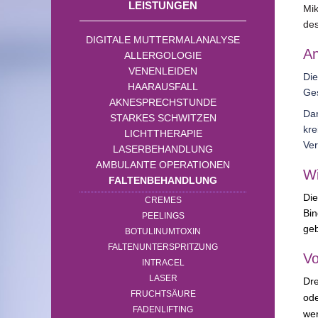
LEISTUNGEN
Mik
des
DIGITALE MUTTERMALANALYSE
A
ALLERGOLOGIE
VENENLEIDEN
Die
HAARAUSFALL
Ges
AKNESPRECHSTUNDE
Dar
STARKES SCHWITZEN
kr
LICHTTHERAPIE
Ver
LASERBEHANDLUNG
AMBULANTE OPERATIONEN
Wi
FALTENBEHANDLUNG
Die
CREMES
Bi
PEELINGS
geb
BOTULINUMTOXIN
FALTENUNTERSPRITZUNG
Vo
INTRACEL
LASER
Dre
FRUCHTSÄURE
od
FADENLIFTING
wer