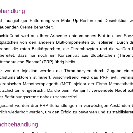
handlung
h ausgiebiger Entfernung von Make-Up-Resten und Desinfektion wir
täubenden Creme behandelt.
chließend wird aus Ihrer Armvene entnommenes Blut in einer Spezi
tplättchen von den anderen Blutkomponenten zu isolieren. Durch die
rennt: die roten Blutkörperchen, die Thrombozyten und die weißen 
fbereitet, dass nur noch ein Konzentrat aus Blutplättchen (Thro
ättchen
r
eiche
P
lasma“ (PRP) übrig bleibt.
rz vor der Injektion werden die Thrombozyten durch Zugabe eine
hstumsfaktoren stimuliert. Anschließend wird das PRP evtl. vermi
ktronischen Mesotherapiegerät (
MCT Injektor der Firma Mesoestheti
tschichten eingebracht. Da die beim Vampirlift verwendete Nadel extr
er Betäubungscreme nahezu schmerzfrei.
gesamt werden drei PRP-Behandlungen in vierwöchigen Abständen be
rlich wiederholt werden
, um den Erfolg zu bewahren und zu stabilisiere
achbehandlung