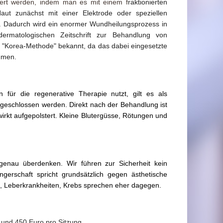
ssert werden, indem man es mit einem f
raktionierten
Haut zunächst mit einer Elektrode oder speziellen
n. Dadurch wird ein enormer Wundheilungsprozess in
ermatologischen Zeitschrift zur Behandlung von
f "Korea-Methode" bekannt, da das dabei eingesetzte
mmen.
n für die regenerative Therapie nutzt,
gilt es als
sgeschlossen werden. Direkt nach der Behandlung ist
wirkt aufgepolstert. Kleine Blutergüsse, Rötungen und
genau überdenken. Wir führen zur Sicherheit kein
ngerschaft spricht grundsätzlich gegen ästhetische
 Leberkrankheiten, Krebs sprechen eher dagegen.
und 450 Euro pro Sitzung