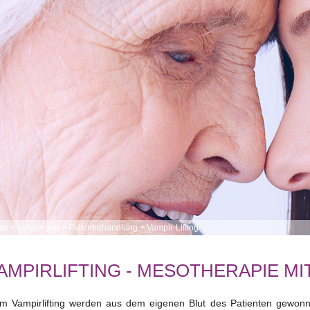
me
>
Leistungen
>
Faltenbehandlung
>
Vampir-Lifting
AMPIRLIFTING - MESOTHERAPIE MI
m Vampirlifting werden aus dem eigenen Blut des Patienten gewonn