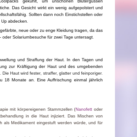
oolpacks gekühlt, um unschönen Blutergüssen
iche. Das Gesicht wirkt ein wenig aufgepolstert und
lschaftsfähig. Sollten dann noch Einstichstellen oder
e Up abdecken.
 gefärbte, neue oder zu enge Kleidung tragen, da das
 oder Solariumbesuche für zwei Tage untersagt.
hwellung und Straffung der Haut. In den Tagen und
rkung zur Kräftigung der Haut und des umgebenden
ie Haut wird fester, straffer, glatter und feinporiger.
u 18 Monate an. Eine Auffrischung einmal jährlich
erapie mit körpereigenen Stammzellen (
Nanofett
oder
behandlung in die Haut injiziert. Das Mischen von
lich als Medikament eingestuft werden würde, und für