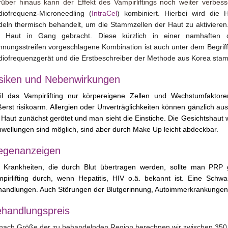
über hinaus kann der Effekt des Vampirliftings noch weiter verbe
iofrequenz-Microneedling (
IntraCel
) kombiniert. Hierbei wird die 
eln thermisch behandelt, um die Stammzellen der Haut zu aktiviere
r Haut in Gang gebracht. Diese kürzlich in einer namhaften d
nungsstreifen vorgeschlagene Kombination ist auch unter dem Begrif
iofrequenzgerät und die Erstbeschreiber der Methode aus Korea sta
siken und Nebenwirkungen
il das Vampirlifting nur körpereigene Zellen und Wachstumfaktore
erst risikoarm.
Allergien oder Unverträglichkeiten können gänzlich au
 Haut zunächst gerötet und man sieht die Einstiche. Die Gesichtshaut 
wellungen sind möglich, sind aber durch Make Up leicht abdeckbar.
egenanzeigen
i Krankheiten, die durch Blut übertragen werden, sollte man PRP 
pirlifting durch, wenn Hepatitis, HIV o.ä. bekannt ist. Eine Schwa
andlungen. Auch Störungen der Blutgerinnung, Autoimmerkrankungen,
handlungspreis
nach Größe der zu behandelnden Region berechnen wir zwischen 350 