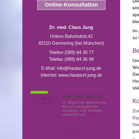
Di
Online-Konsultation
ent
spa
bla
Dr. med. Claus Jung
Im 
Untere Bahnhofstr.42
zu 
82110 Germering (bei München)
Be
Telefon (089) 84 30 77
Telefax (089) 84 35 94
Unm
Wo
E-Mail:
info@hautarzt-jung.de
Ge
Internet:
www.hautarzt-jung.de
Hau
sta
Tolles Team, toller Arzt!
Von Patienten
1,5
Note
Ko
bewertet mit
Dr. Jung ist der beste Arzt bei
dem ich seit langem war.
Zur
Kompetent, sehr freundlich,
menschlich und …
Mehr
Eig
Nan
Hautärzte (Dermatologen)
jed
in Germering