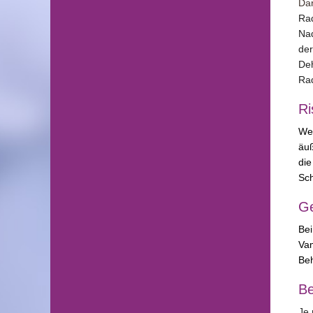
Dar
Rad
Nad
de
Deh
Rad
Ri
We
äuß
d
ie
Sch
G
Be
Vam
Beh
Be
Je 