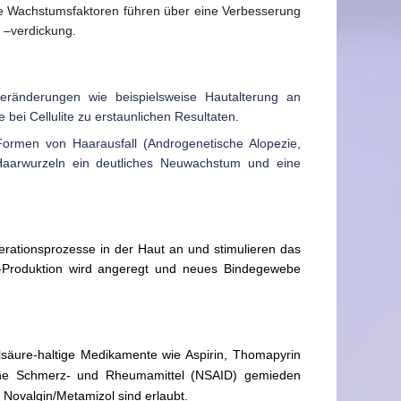
 Die Wachstumsfaktoren führen über eine
Verbesserung
d –verdickung.
veränderungen wie beispielsweise Hautalterung an
bei Cellulite zu erstaunlichen Resultaten.
ormen von Haarausfall (Androgenetische Alopezie,
 Haarwurzeln ein deutliches Neuwachstum und eine
ationsprozesse in der Haut an und stimulieren das
n-Produktion wird angeregt und neues Bindegewebe
zylsäure-haltige Medikamente wie Aspirin, Thomapyrin
iche Schmerz- und Rheumamittel (NSAID) gemieden
 Novalgin/Metamizol sind erlaubt.