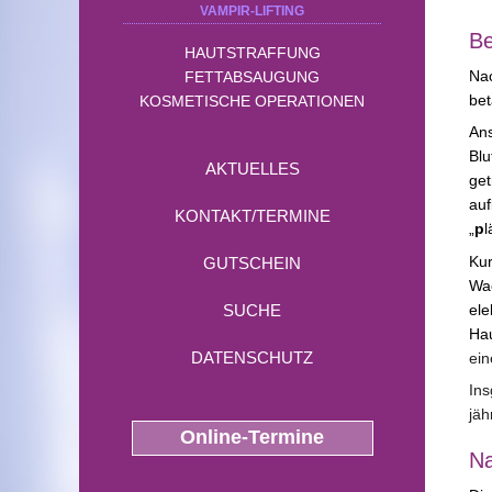
VAMPIR-LIFTING
Be
HAUTSTRAFFUNG
Nac
FETTABSAUGUNG
be
KOSMETISCHE OPERATIONEN
Ans
Blu
AKTUELLES
get
au
KONTAKT/TERMINE
„
p
l
Ku
GUTSCHEIN
Wac
ele
SUCHE
Hau
DATENSCHUTZ
ein
Ins
jäh
Online-Termine
N