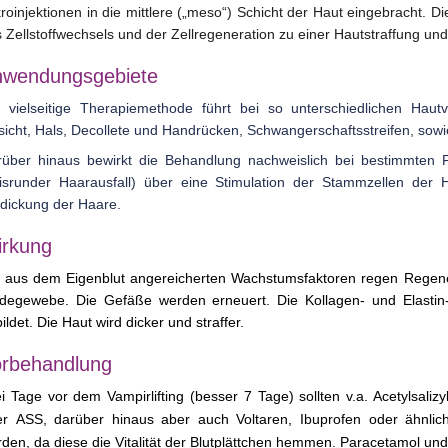
roinjektionen in die mittlere („meso“) Schicht der Haut eingebracht.
 Zellstoffwechsels
und der
Zellregeneration zu einer Hautstraffung un
nwendungsgebiete
 vielseitige Therapiemethode führt bei so unterschiedlichen Haut
icht, Hals, Decollete und Handrücken, Schwangerschaftsstreifen, sowie 
über hinaus bewirkt die Behandlung nachweislich bei bestimmten F
eisrunder Haarausfall) über eine Stimulation der Stammzellen der
dickung der Haare.
rkung
 aus dem Eigenblut angereicherten Wachstumsfaktoren regen Regener
ndegewebe. Die Gefäße werden erneuert. Die Kollagen- und Elasti
ildet. Die Haut wird dicker und straffer.
rbehandlung
i Tage vor dem Vampirlifting (besser 7 Tage) sollten v.a. Acetylsali
er ASS, darüber hinaus aber auch Voltaren, Ibuprofen oder ähnl
den, da diese die Vitalität der Blutplättchen hemmen. Paracetamol und