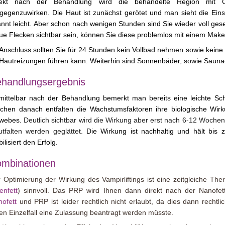
rekt nach der Behandlung wird die behandelte Region mit C
gegenzuwirken. Die Haut ist zunächst gerötet und man sieht die Einst
nnt leicht. Aber schon nach wenigen Stunden sind Sie wieder voll gesel
ue Flecken sichtbar sein, können Sie diese problemlos mit einem Mak
Anschluss sollten Sie für 24 Stunden kein Vollbad nehmen sowie keine
Hautreizungen führen kann. Weiterhin sind Sonnenbäder, sowie Sauna-
handlungsergebnis
ittelbar nach der Behandlung bemerkt man bereits eine leichte Sc
chen danach entfalten die Wachstumsfaktoren ihre biologische Wi
webes.
Deutlich sichtbar wird die Wirkung aber erst nach 6-12 Wochen. D
tfalten werden geglättet.
Die Wirkung ist nachhaltig und hält bis z
bilisiert den Erfolg.
mbinationen
 Optimierung der Wirkung des Vampirliftings ist eine zeitgleiche Th
enfett
) sinnvoll. Das PRP wird Ihnen dann direkt nach der Nanofett
ofett
und PRP ist leider rechtlich nicht erlaubt, da dies dann recht
en Einzelfall eine Zulassung beantragt werden müsste.