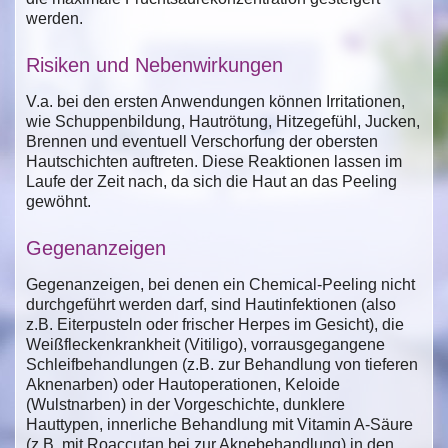
werden.
Risiken und Nebenwirkungen
V.a. bei den ersten Anwendungen können Irritationen,
wie Schuppenbildung, Hautrötung, Hitzegefühl, Jucken,
Brennen und eventuell Verschorfung der obersten
Hautschichten auftreten. Diese Reaktionen lassen im
Laufe der Zeit nach, da sich die Haut an das Peeling
gewöhnt.
Gegenanzeigen
Gegenanzeigen, bei denen ein Chemical-Peeling nicht
durchgeführt werden darf, sind Hautinfektionen (also
z.B. Eiterpusteln oder frischer Herpes im Gesicht), die
Weißfleckenkrankheit (Vitiligo), vorrausgegangene
Schleifbehandlungen (z.B. zur Behandlung von tieferen
Aknenarben) oder Hautoperationen, Keloide
(Wulstnarben) in der Vorgeschichte, dunklere
Hauttypen, innerliche Behandlung mit Vitamin A-Säure
(z.B. mit Roaccutan bei zur Aknebehandlung) in den