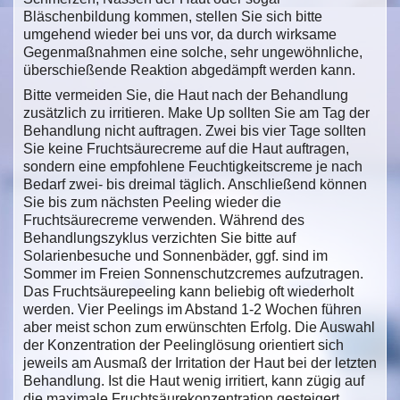
Bläschenbildung kommen, stellen Sie sich bitte
umgehend wieder bei uns vor, da durch wirksame
Gegenmaßnahmen eine solche, sehr ungewöhnliche,
überschießende Reaktion abgedämpft werden kann.
Bitte vermeiden Sie, die Haut nach der Behandlung
zusätzlich zu irritieren. Make Up sollten Sie am Tag der
Behandlung nicht auftragen. Zwei bis vier Tage sollten
Sie keine Fruchtsäurecreme auf die Haut auftragen,
sondern eine empfohlene Feuchtigkeitscreme je nach
Bedarf zwei- bis dreimal täglich. Anschließend können
Sie bis zum nächsten Peeling wieder die
Fruchtsäurecreme verwenden. Während des
Behandlungszyklus verzichten Sie bitte auf
Solarienbesuche und Sonnenbäder, ggf. sind im
Sommer im Freien Sonnenschutzcremes aufzutragen.
Das Fruchtsäurepeeling kann beliebig oft wiederholt
werden. Vier Peelings im Abstand 1-2 Wochen führen
aber meist schon zum erwünschten Erfolg. Die Auswahl
der Konzentration der Peelinglösung orientiert sich
jeweils am Ausmaß der Irritation der Haut bei der letzten
Behandlung. Ist die Haut wenig irritiert, kann zügig auf
die maximale Fruchtsäurekonzentration gesteigert