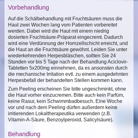
Vorbehandlung
Auf die Schälbehandlung mit Fruchtsäuren muss die
Haut zwei Wochen lang vom Patienten vorbereitet
werden. Dabei wird die Haut mit einem niedrig
dosierten Fruchtsäure-Präparat eingecremt. Dadurch
wird eine Verdünnung der Hornzellschicht erreicht, und
die Haut an die Fruchtsäure gewöhnt. Leiden Sie unter
wiederkehrenden Herpesbläschen, sollten Sie 24
Stunden vor bis 5 Tage nach der Behandlung Aciclovir-
Tabletten 5x200mg einnehmen, da es ansonsten durch
die mechanische Irritation evtl. zu einem ausgedehnten
Herpesbefall der behandelten Stellen kommen kann.
Zum Peeling erscheinen Sie bitte ungeschminkt, ohne
die Haut vorher einzucremen. Bitte auch kein Parfüm,
keine Rasur, kein Schwimmbadbesuch. Eine Woche
vor und nach dem Peeling dürfen außerdem keine
irritierenden Lokaltherapeutika verwenden (z.B.
Vitamin-A-Säure, Benzoylperoxid, Salicylsäure).
Behandlung