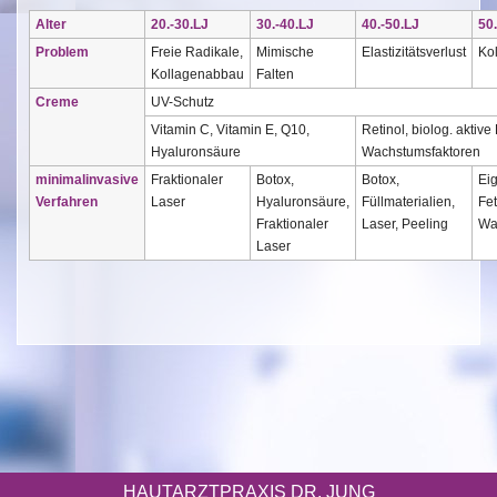
Alter
20.-30.LJ
30.-40.LJ
40.-50.LJ
50
Problem
Freie Radikale,
Mimische
Elastizitätsverlust
Ko
Kollagenabbau
Falten
Creme
UV-Schutz
Vitamin C, Vitamin E, Q10,
Retinol, biolog. aktiv
Hyaluronsäure
Wachstumsfaktoren
minimalinvasive
Fraktionaler
Botox,
Botox,
Eig
Verfahren
Laser
Hyaluronsäure,
Füllmaterialien,
Fe
Fraktionaler
Laser, Peeling
Wa
Laser
HAUTARZTPRAXIS DR. JUNG