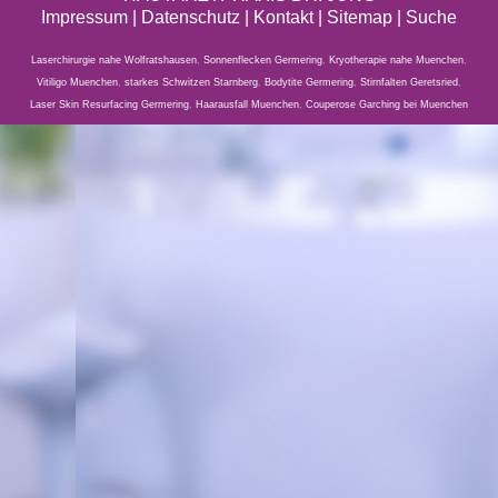
Impressum
|
Datenschutz
| Kontakt |
Sitemap
|
Suche
Laserchirurgie nahe Wolfratshausen
,
Sonnenflecken Germering
,
Kryotherapie nahe Muenchen
,
Vitiligo Muenchen
,
starkes Schwitzen Starnberg
,
Bodytite Germering
,
Stirnfalten Geretsried
,
Laser Skin Resurfacing Germering
,
Haarausfall Muenchen
,
Couperose Garching bei Muenchen