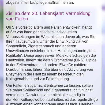
abgestimmte Hautpflegemaßnahmen an.
Ziel ab dem 20. Lebensjahr: Vermeidung
von Falten
Ob Sie vorzeitig altern und Falten entwickeln, hängt
außer von Ihren genetischen, individuellen
Voraussetzungen im Wesentlichen davon ab, was Sie
Ihrer Haut zumuten. Unter der Einwirkung v.a. von
Sonnenlicht, Zigarettenrauch und anderen
Umweltnoxen entstehen in der Haut sogenannte „freie
Radikale“. Diese aggressiven Moleküle schädigen die
Hautzellen, indem sie deren Erbmaterial (DNS), Lipide
in der Zellmembran und andere Eiweiße oxidieren.
Darüber hinaus führen Sie über eine Aktivierung von
Enzymen in der Haut zu einem beschleunigten
Kollagenabbau und zur Faltenbildung.
Um Falten erst gar nicht entstehen zu lassen, sollten
Sie daher Sonnenlicht und Zigarettenrauch tunlichst
vermeiden. Da wir uns aber nicht alle ständig in
dunklen Kellergewölben aufhalten, ist das regelmäßige
Auftragen einer Sonnencreme unerlässlich. Darüber