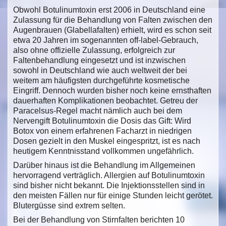
Obwohl Botulinumtoxin erst 2006 in Deutschland eine
Zulassung für die Behandlung von Falten zwischen den
Augenbrauen (Glabellafalten) erhielt, wird es schon seit
etwa 20 Jahren im sogenannten off-label-Gebrauch,
also ohne offizielle Zulassung, erfolgreich zur
Faltenbehandlung eingesetzt und ist inzwischen
sowohl in Deutschland wie auch weltweit der bei
weitem am häufigsten durchgeführte kosmetische
Eingriff. Dennoch wurden bisher noch keine ernsthaften
dauerhaften Komplikationen beobachtet. Getreu der
Paracelsus-Regel macht nämlich auch bei dem
Nervengift Botulinumtoxin die Dosis das Gift: Wird
Botox von einem erfahrenen Facharzt in niedrigen
Dosen gezielt in den Muskel eingespritzt, ist es nach
heutigem Kenntnisstand vollkommen ungefährlich.
Darüber hinaus ist die Behandlung im Allgemeinen
hervorragend verträglich. Allergien auf Botulinumtoxin
sind bisher nicht bekannt. Die Injektionsstellen sind in
den meisten Fällen nur für einige Stunden leicht gerötet.
Blutergüsse sind extrem selten.
Bei der Behandlung von Stirnfalten berichten 10