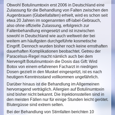
Obwohl Botulinumtoxin erst 2006 in Deutschland eine
Zulassung für die Behandlung von Falten zwischen den
Augenbrauen (Glabellafalten) erhielt, wird es schon seit
etwa 20 Jahren im sogenannten off-label-Gebrauch,
also ohne offizielle Zulassung, erfolgreich zur
Faltenbehandlung eingesetzt und ist inzwischen
sowohl in Deutschland wie auch weltweit der bei
weitem am häufigsten durchgeführte kosmetische
Eingriff. Dennoch wurden bisher noch keine ernsthaften
dauerhaften Komplikationen beobachtet. Getreu der
Paracelsus-Regel macht nämlich auch bei dem
Nervengift Botulinumtoxin die Dosis das Gift: Wird
Botox von einem erfahrenen Facharzt in niedrigen
Dosen gezielt in den Muskel eingespritzt, ist es nach
heutigem Kenntnisstand vollkommen ungefährlich.
Darüber hinaus ist die Behandlung im Allgemeinen
hervorragend verträglich. Allergien auf Botulinumtoxin
sind bisher nicht bekannt. Die Injektionsstellen sind in
den meisten Fällen nur für einige Stunden leicht gerötet.
Blutergüsse sind extrem selten.
Bei der Behandlung von Stirnfalten berichten 10