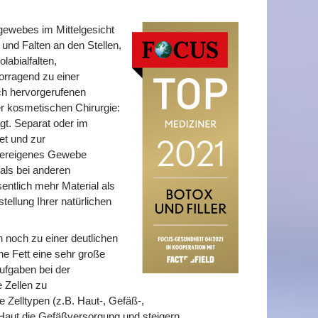
tgewebes im Mittelgesicht
nd Falten an den Stellen,
abialfalten,
vorragend zu einer
ch hervorgerufenen
der kosmetischen Chirurgie:
agt. Separat oder im
et und zur
rpereigenes Gewebe
 als bei anderen
entlich mehr Material als
tellung Ihrer natürlichen
 noch zu einer deutlichen
ne Fett eine sehr große
ufgaben bei der
 Zellen zu
 Zelltypen (z.B. Haut-, Gefäß-,
Haut die Gefäßversorgung und steigern