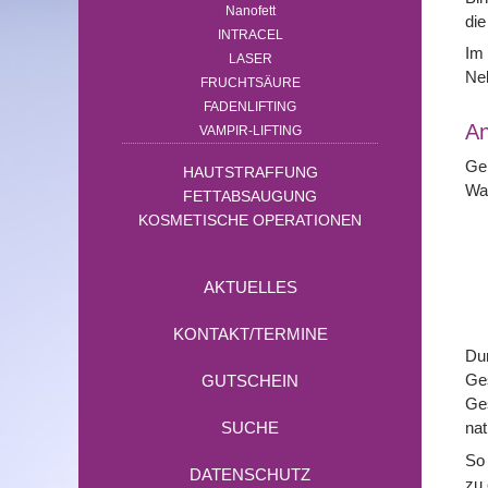
Nanofett
die
INTRACEL
Im
LASER
Neb
FRUCHTSÄURE
FADENLIFTING
A
VAMPIR-LIFTING
Ger
HAUTSTRAFFUNG
Wan
FETTABSAUGUNG
KOSMETISCHE OPERATIONEN
AKTUELLES
KONTAKT/TERMINE
Dur
Ges
GUTSCHEIN
Ges
SUCHE
nat
So 
DATENSCHUTZ
zu 