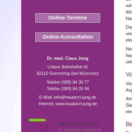
wir
füh
Online-Termine
Nas
Dar
und
Online-Konsultation
ein
Neu
hau
Dr. med. Claus Jung
unt
Untere Bahnhofstr.42
82110 Germering (bei München)
Vo
Telefon (089) 84 30 77
Ver
Telefax (089) 84 35 94
Asp
E-Mail:
info@hautarzt-jung.de
Am 
Internet:
www.hautarzt-jung.de
Sie
ein
Be
Tolles Team, toller Arzt!
Von Patienten
1,5
Note
bewertet mit
Dr. Jung ist der beste Arzt bei