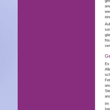
ges
anw
wer
ein
Auf
son
gla
fri
ver
G
Es 
All
sch
Fet
and
Ste
and
Im 
Inj