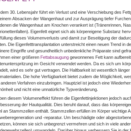
dem 30. Lebensjahr führt ein Verlust und eine Verschiebung des Fet
einem Absacken der Wangenhaut und zur Ausprägung tiefer Furchen u
denen die Wangenhaut am Knochen verankert ist (Tränenrinnen, Nasol
ionettenfalten). Eigenfett eignet sich als körpereigene Substanz her
füllung dieses Volumenverlusts und damit zur Beseitigung der dadur
ten. Die Eigenfetttransplantation unterstreicht einen neuen Trend in 
inere Eingriffe und gesundheitlich unbedenkliche Präparate sind gefr
hmen einer größeren
Fettabsaugung
gewonnenes Fett kann aufbereit
ltenunterspritzung im Gesicht verwendet werden. Da es sich um kö
delt, wird es sehr gut vertragen. Die Haltbarkeit ist wesentlich länger
materialien. Die hohe Verfügbarkeit bietet zudem die Möglichkeit, wes
 anderen Verfahren einzubringen. Hauptziel ist jedoch eine Wiederhers
önheit und nicht eine unnatürliche Typveränderung.
en diesem Volumeneffekt führen die Eigenfettinjektionen jedoch auch
besserung der Hautqualität. Dies beruht darauf, dass das körpereige
l an Stammzellen enthält. Stammzellen erfüllen im Körper wichtige A
eberegeneration und -reparatur. Um beschädigte oder abgestorbene
etzen, können sie sich unbegrenzt vermehren und sich in viele andere
degewebszellen) umwandeln. Darüber hinaus verbessern Sie in der 