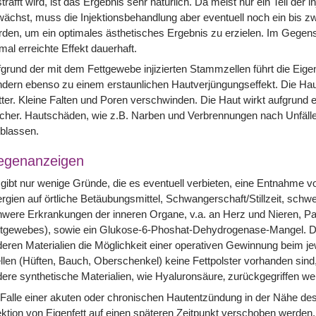
trafft wird, ist das Ergebnis sehr natürlich. Da meist nur ein Teil der i
ächst, muss die Injektionsbehandlung aber eventuell noch ein bis z
den, um ein optimales ästhetisches Ergebnis zu erzielen. Im Gegensat
mal erreichte Effekt dauerhaft.
grund der mit dem Fettgewebe injizierten Stammzellen führt die Eigen
dern ebenso zu einem erstaunlichen Hautverjüngungseffekt. Die Haut ü
tter. Kleine Falten und Poren verschwinden. Die Haut wirkt aufgrund 
scher. Hautschäden, wie z.B. Narben und Verbrennungen nach Unfälle
blassen.
egenanzeigen
gibt nur wenige Gründe, die es eventuell verbieten, eine Entnahme v
ergien auf örtliche Betäubungsmittel, Schwangerschaft/Stillzeit, sch
were Erkrankungen der inneren Organe, v.a. an Herz und Nieren, Pan
tgewebes), sowie ein Glukose-6-Phoshat-Dehydrogenase-Mangel. Der
eren Materialien die Möglichkeit einer operativen Gewinnung beim jew
llen (Hüften, Bauch, Oberschenkel) keine Fettpolster vorhanden sind
ere synthetische Materialien, wie Hyaluronsäure‚ zurückgegriffen we
Falle einer akuten oder chronischen Hautentzündung in der Nähe des
ektion von Eigenfett auf einen späteren Zeitpunkt verschoben werden.