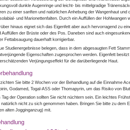
kungsvoll dunkle Augenringe und leicht- bis mittelgradige Tränensäck
ren zu einer sanften und natürlichen Anhebung der Wangenhaut und da
olabial- und Marionettenfalten. Durch ein Auffüllen der Hohlwangen w
über hinaus eignet sich das Eigenfett aber auch hervorragend zu ei
 Auffüllen der Brüste oder des Pos. Daneben sind auch eingesunken
er Fettabsaugung dauerhaft korrigierbar.
e Studienergebnisse belegen, dass in dem abgesaugten Fett Stammze
tverjüngende Eigenschaften zugesprochen werden. Eigenfett besitzt 
erschätzenden Verjüngungseffekt für die darüberliegende Haut.
rbehandlung
zichten Sie bitte 2 Wochen vor der Behandlung auf die Einnahme Acet
irin, Godamed, Togal-ASS oder Thomapyrin, um das Risiko von Blut
Tag der Operation sollten Sie nicht nüchtern sein. Ein leichtes Frühs
 natürlich nicht zu sich genommen haben. Bringen Sie bitte zu dem Ein
en alten Jogginganzug) mit.
handlung