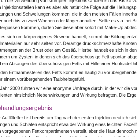
ch die Verwendung von stumpfen Injektionskanülen ist das Risiko 
 Injektionsstellen kann es aber als natürliche Folge auf die Heilun
ungen und Schwellungen kommen, die in den meisten Fällen innerhalb
r auch bis zu zwei Wochen oder länger anhalten. Sollte es v.a. bei
tergüssen kommen, dürfen Sie diese aber sofort mit Make-Up abdec
 es sich um körpereigenes Gewebe handelt, kommt die Bildung entz
lmaterialien nur sehr selten vor. Derartige druckschmerzhafte Knoten 
tmengen an der Brust oder am Gesäß. Hierbei handelt es sich in den m
dern um Zysten, in denen sich das überschüssige Fett spontan abgeb
 ein Absaugen des überschüssigen Fetts mit Hilfe einer Hohlnadel hil
 den Entnahmestellen des Fetts kommt es häufig zu vorübergehend
r einem vorübergehenden Taubheitsgefühl.
Jahr 2009 führten wir eine anonyme Umfrage durch, in der wir die vo
ienten hinsichtlich Nebenwirkungen und Wirkung befragten. Die Erge
handlungsergebnis
 Auffülleffekt ist bereits am Tag nach der ersten Injektion deutlich 
gen und Schläfen entspricht etwa der Wirkung eines leichten Facelift
 vorgegebenen Fettkompartimenten verteilt, aber die Haut dennoch n