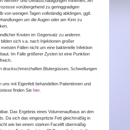
von Nerven- und Gefäßschädigungen minimiert. An
gsprozesse vorübergehend zu geringgradigen
 von wenigen Tagen vollständig abklingen, ggtl.
 Behandlungen um die Augen oder am Kinn zu
ken.
ündlicher Knoten im Gegensatz zu anderen
bilden sich v.a. nach Injektionen großer
eisten Fällen nicht um eine bakterielle Infektion
aut. Im Falle größerer Zysten ist eine Punktion
freich.
en druckschmerzhaften Blutergüssen, Schwellungen
n uns mit Eigenfett behandelten Patientinnen und
bnisse finden Sie
hier
.
sichtbar. Das Ergebnis eines Volumenaufbaus an den
s. Da sich das eingespritzte Fett gleichmäßig in
icht wie bei einem starken Facelift übermäßig