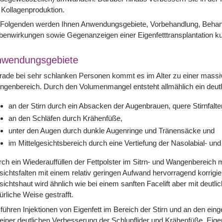
 Kollagenproduktion.
 Folgenden werden Ihnen Anwendungsgebiete, Vorbehandlung, Behan
enwirkungen sowie Gegenanzeigen einer Eigenfetttransplantation kur
nwendungsgebiete
ade bei sehr schlanken Personen kommt es im Alter zu einer massiv
genbereich. Durch den Volumenmangel entsteht allmählich ein deutl
an der Stirn durch ein Absacken der Augenbrauen, quere Stirnfalt
an den Schläfen durch Krähenfüße,
unter den Augen durch dunkle Augenringe und Tränensäcke und
im Mittelgesichtsbereich durch eine Vertiefung der Nasolabial- und
ch ein Wiederauffüllen der Fettpolster im Sitrn- und Wangenbereich m
ichtsfalten mit einem relativ geringen Aufwand hervorragend korrigie
ichtshaut wird ähnlich wie bei einem sanften Facelift aber mit deutli
ürliche Weise gestrafft.
führen Injektionen von Eigenfett im Bereich der Stirn und an den ei
einer deutlichen Verbesserung der Schlupflider und Krähenfüße. Eigen