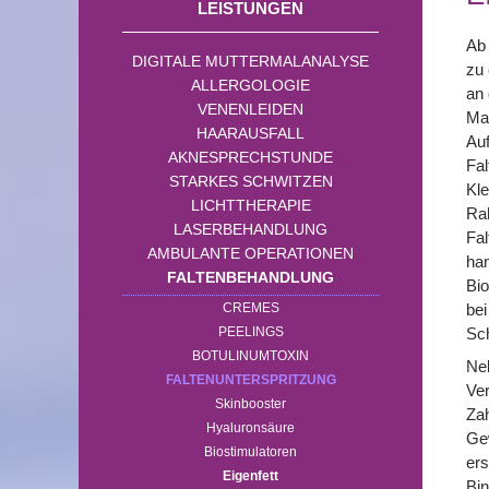
LEISTUNGEN
Ab 
DIGITALE MUTTERMALANALYSE
zu 
ALLERGOLOGIE
an 
VENENLEIDEN
Mar
HAARAUSFALL
Auf
AKNESPRECHSTUNDE
Fal
STARKES SCHWITZEN
Kle
LICHTTHERAPIE
Ra
LASERBEHANDLUNG
Fa
AMBULANTE OPERATIONEN
han
FALTENBEHANDLUNG
Bio
CREMES
bei
PEELINGS
Sch
BOTULINUMTOXIN
Neb
FALTENUNTERSPRITZUNG
Ver
Skinbooster
Zah
Hyaluronsäure
Gew
Biostimulatoren
ers
Eigenfett
Bin