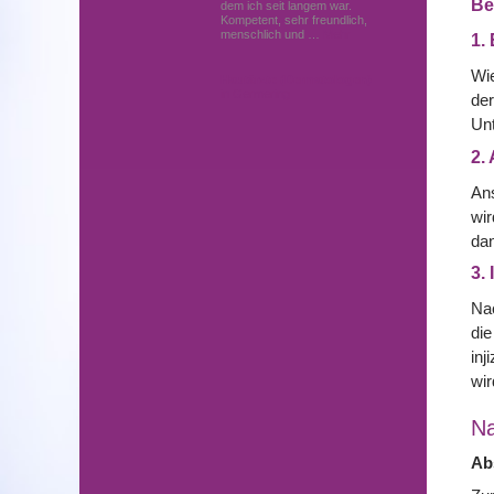
Be
dem ich seit langem war.
Kompetent, sehr freundlich,
menschlich und …
Mehr
1.
Wie
Hautärzte (Dermatologen)
in Germering
der
Unt
2.
Ans
wir
dan
3.
Nac
die
inj
wir
N
Ab