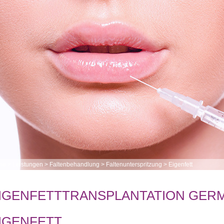
me
>
Leistungen
>
Faltenbehandlung
>
Faltenunterspritzung
>
Eigenfett
IGENFETTTRANSPLANTATION GER
IGENFETT