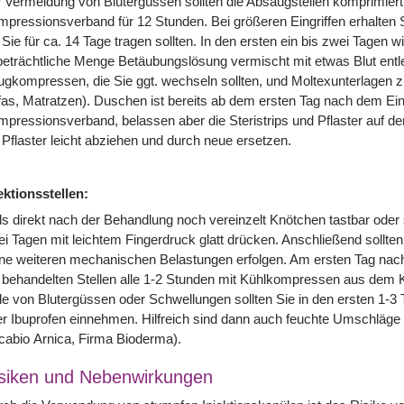
 Vermeidung von Blutergüssen sollten die Absaugstellen komprimiert
pressionsverband für 12 Stunden. Bei größeren Eingriffen erhalten
 Sie für ca. 14 Tage tragen sollten. In den ersten ein bis zwei Tagen 
eträchtliche Menge Betäubungslösung vermischt mit etwas Blut entle
gkompressen, die Sie ggt. wechseln sollten, und Moltexunterlagen z
as, Matratzen). Duschen ist bereits ab dem ersten Tag nach dem Eing
pressionsverband, belassen aber die Steristrips und Pflaster auf 
 Pflaster leicht abziehen und durch neue ersetzen.
ektionsstellen:
ls direkt nach der Behandlung noch vereinzelt Knötchen tastbar oder s
i Tagen mit leichtem Fingerdruck glatt drücken. Anschließend sollten 
ne weiteren mechanischen Belastungen erfolgen. Am ersten Tag nach
 behandelten Stellen alle 1-2 Stunden mit Kühlkompressen aus dem K
le von Blutergüssen oder Schwellungen sollten Sie in den ersten 1-
r Ibuprofen einnehmen. Hilfreich sind dann auch feuchte Umschläge 
cabio Arnica, Firma Bioderma).
siken und Nebenwirkungen