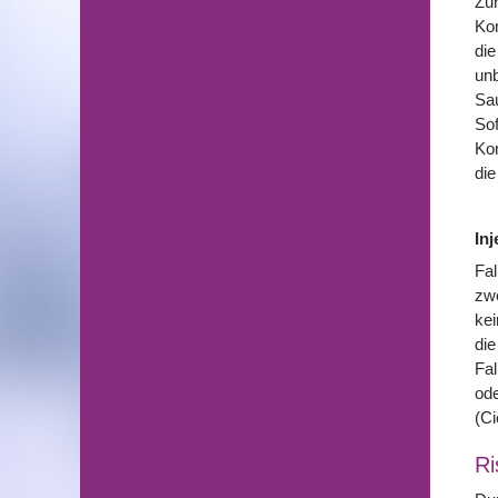
Zur
Kom
die
unb
Sau
Sof
Kom
die
Inj
Fal
zwe
kei
die
Fal
ode
(Ci
Ri