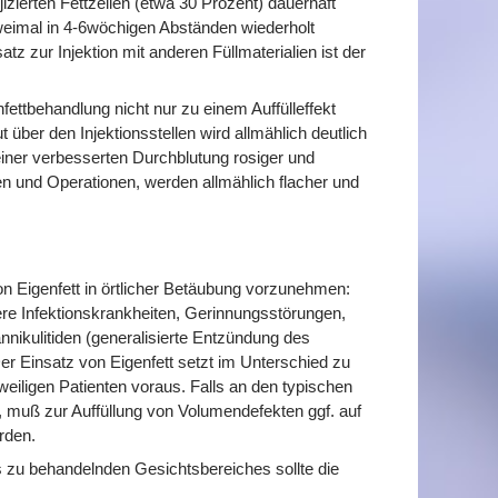
njizierten Fettzellen (etwa 30 Prozent) dauerhaft
weimal in 4-6wöchigen Abständen wiederholt
z zur Injektion mit anderen Füllmaterialien ist der
fettbehandlung nicht nur zu einem Auffülleffekt
ber den Injektionsstellen wird allmählich deutlich
einer verbesserten Durchblutung rosiger und
n und Operationen, werden allmählich flacher und
on Eigenfett in örtlicher Betäubung vorzunehmen:
were Infektionskrankheiten, Gerinnungsstörungen,
nikulitiden (generalisierte Entzündung des
 Einsatz von Eigenfett setzt im Unterschied zu
eiligen Patienten voraus. Falls an den typischen
, muß zur Auffüllung von Volumendefekten ggf. auf
rden.
 zu behandelnden Gesichtsbereiches sollte die