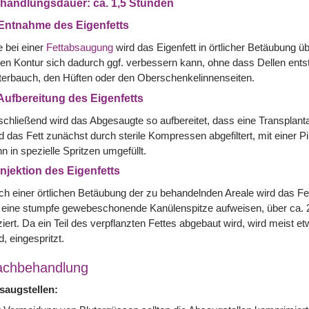
handlungsdauer: ca. 1,5 Stunden
 Entnahme des Eigenfetts
 bei einer
Fettabsaugung
wird das Eigenfett in örtlicher Betäubung 
en Kontur sich dadurch ggf. verbessern kann, ohne dass Dellen ents
erbauch, den Hüften oder den Oberschenkelinnenseiten.
 Aufbereitung des Eigenfetts
chließend wird das Abgesaugte so aufbereitet, dass eine Transplanta
d das Fett zunächst durch sterile Kompressen abgefiltert, mit einer 
n in spezielle Spritzen umgefüllt.
 Injektion des Eigenfetts
h einer örtlichen Betäubung der zu behandelnden Areale wird das Fet
 eine stumpfe gewebeschonende Kanülenspitze aufweisen, über ca. 2m
iziert. Da ein Teil des verpflanzten Fettes abgebaut wird, wird meist
d, eingespritzt.
achbehandlung
saugstellen: