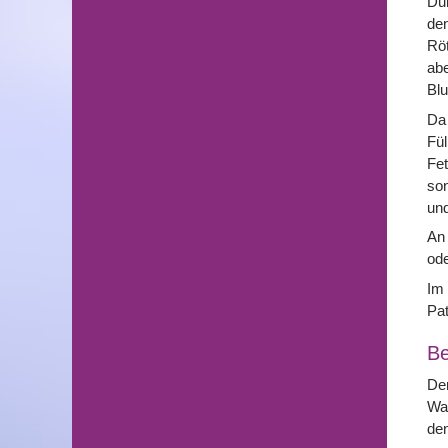
Dur
den
Röt
abe
Blu
Da
Fül
Fet
son
und
An
ode
Im 
Pat
Be
Der
Wan
den