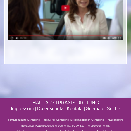
HAUTARZTPRAXIS DR. JUNG
Impressum
|
Datenschutz
| Kontakt |
Sitemap
|
Suche
Fettabsaugung Germering
,
Haarausfall Germering
,
Botoxinjektionen Germering
,
Hyaluronsäure
Geretsried
,
Faltenbeseitigung Germering
,
PUVA Bad Therapie Germering
,