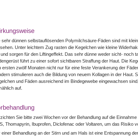
rkungsweise
 sehr dünnen selbstauflösenden Polymilchsäure-Fäden sind mit klei
sehen. Unter leichtem Zug rasten die Kegelchen wie kleine Widerha
 und sorgen für den Liftingeffekt. Das sehr dünne weder sicht- noch t
engerüst führt zu einer sofort sichtbaren Straffung der Haut. Die Ke
 ersten zwölf Monaten nicht nur für eine feste Verankerung der Fäd
dern stimulieren auch die Bildung von neuem Kollagen in der Haut. S
gelchen und Fäden ausreichend im Bindegewebe eingewachsen sind, 
mählich auf.
rbehandlung
zichten Sie bitte zwei Wochen vor der Behandlung auf die Einnahme nic
, Thomapyrin, Ibuprofen, Diclofenac oder Voltaren, um das Risiko v
 einer Behandlung an der Stirn und am Hals ist eine Entspannung de