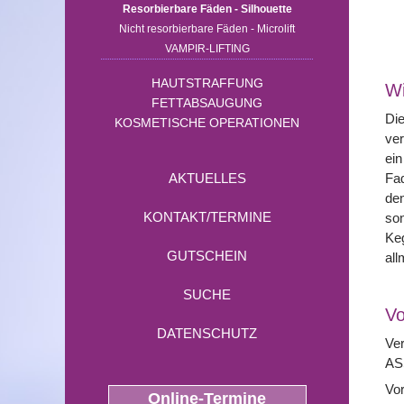
Resorbierbare Fäden - Silhouette
Nicht resorbierbare Fäden - Microlift
VAMPIR-LIFTING
HAUTSTRAFFUNG
Wi
FETTABSAUGUNG
Die
KOSMETISCHE OPERATIONEN
ver
ein
Fad
AKTUELLES
den
KONTAKT/TERMINE
son
Ke
GUTSCHEIN
all
SUCHE
Vo
DATENSCHUTZ
Ver
ASS
Vor
Online-Termine