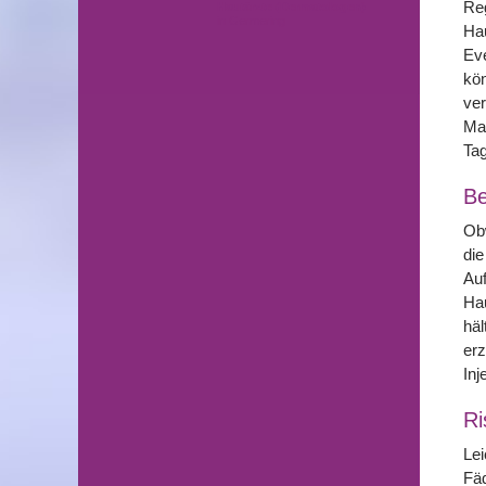
Reg
Hautärzte (Dermatologen)
in Germering
Hau
Eve
kön
ver
Mas
Tag
Be
Obw
die
Auf
Hau
häl
erz
Inj
Ri
Lei
Fäd