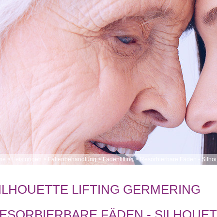
me
>
Leistungen
>
Faltenbehandlung
>
Fadenlifting
>
Resorbierbare Fäden - Silho
ILHOUETTE LIFTING GERMERING
ESORBIERBARE FÄDEN - SILHOUET