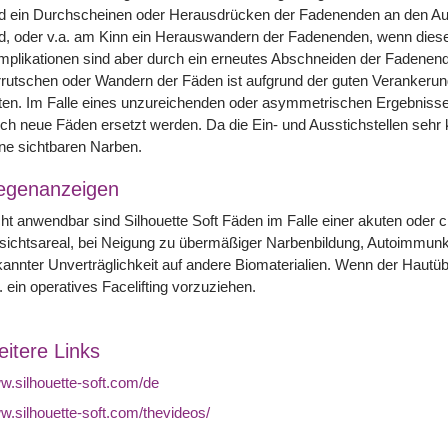
d ein Durchscheinen oder Herausdrücken der Fadenenden an den Auss
d, oder v.a. am Kinn ein Herauswandern der Fadenenden, wenn diese 
plikationen sind aber durch ein erneutes Abschneiden der Fadenend
rutschen oder Wandern der Fäden ist aufgrund der guten Verankerun
ten. Im Falle eines unzureichenden oder asymmetrischen Ergebnisses
ch neue Fäden ersetzt werden. Da die Ein- und Ausstichstellen sehr kl
ne sichtbaren Narben.
egenanzeigen
ht anwendbar sind Silhouette Soft Fäden im Falle einer akuten ode
ichtsareal, bei Neigung zu übermäßiger Narbenbildung, Autoimmunkr
annter Unverträglichkeit auf andere Biomaterialien. Wenn der Hautüber
. ein operatives Facelifting vorzuziehen.
itere Links
.silhouette-soft.com/de
.silhouette-soft.com/thevideos/