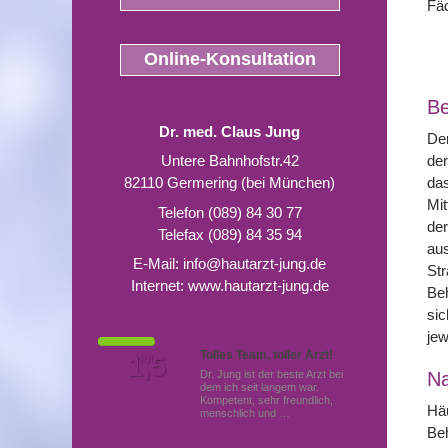
Fäd
Online-Konsultation
Be
Dr. med. Claus Jung
Der
Untere Bahnhofstr.42
der
82110 Germering (bei München)
das
Mit
Telefon (089) 84 30 77
der
Telefax (089) 84 35 94
aus
E-Mail:
info@hautarzt-jung.de
Str
Internet:
www.hautarzt-jung.de
Be
sic
jew
Tolles Team, toller Arzt!
Von Patienten
1,5
Note
bewertet mit
Dr. Jung ist der beste Arzt bei
N
dem ich seit langem war.
Kompetent, sehr freundlich,
Häu
menschlich und …
Mehr
Beh