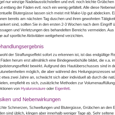
el nur winzige Nadelausstichstellen und evtl. noch leichte Grübchen 
t entlang der Fäden evtl. noch ein wenig gefältelt. Alle diese Neben
ntuelle Blutergüsse lassen sich meist mit Make-Up gut abdecken. E
nen bereits am nächsten Tag duschen und ihren gewohnten Tätigkei
ankert sind, sollten Sie in den ersten 2-3 Wochen nach dem Eingri
sagen und Verletzungen des behandelten Bereichs vermeiden. Aus di
e auf sportliche Aktivitäten weitgehend verzichten.
handlungsergebnis
ohl der Straffungseffekt sofort zu erkennen ist, ist das endgültige R
 Fäden herum erst allmählich eine Bindegewebshülle bildet, die v.a.
polsterungseffekt bewirkt. Aufgrund des Hautüberschusses sind in d
tunebenheiten möglich, die aber während des Heilungsprozesses wie
t etwa zwei Jahre an, schwächt sich aber individuell ab durch die na
ielen, empfiehlt es sich, zusätzliche Methoden zur Volumenauffüllung
ektionen von
Hyaluronsäure
oder
Eigenfett
.
siken und Nebenwirkungen
chte Schmerzen, Schwellungen und Blutergüsse, Grübchen an den Eins
en sind üblich, klingen aber innerhalb weniger Tage ab. Sehr selten