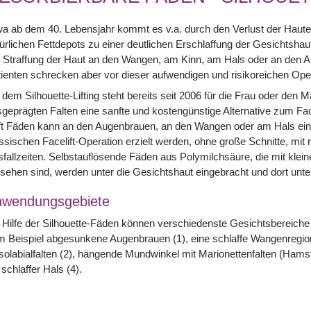
a ab dem 40. Lebensjahr kommt es v.a. durch den Verlust der Hautel
ürlichen Fettdepots zu einer deutlichen Erschlaffung der Gesichtshaut
 Straffung der Haut an den Wangen, am Kinn, am Hals oder an den Au
ienten schrecken aber vor dieser aufwendigen und risikoreichen Ope
 dem Silhouette-Lifting steht bereits seit 2006 für die Frau oder den
geprägten Falten eine sanfte und kostengünstige Alternative zum Facel
t Fäden kann an den Augenbrauen, an den Wangen oder am Hals ein äh
ssischen Facelift-Operation erzielt werden, ohne große Schnitte, mi
fallzeiten. Selbstauflösende Fäden aus Polymilchsäure, die mit kle
sehen sind, werden unter die Gesichtshaut eingebracht und dort unter 
nwendungsgebiete
 Hilfe der Silhouette-Fäden können verschiedenste Gesichtsbereiche 
 Beispiel abgesunkene Augenbrauen (1), eine schlaffe Wangenregio
olabialfalten (2), hängende Mundwinkel mit Marionettenfalten (Hams
 schlaffer Hals (4).