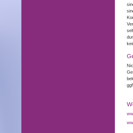
sin
sin
Kom
Ver
sel
dur
kei
G
Nic
Ges
bek
ggf
We
www
www