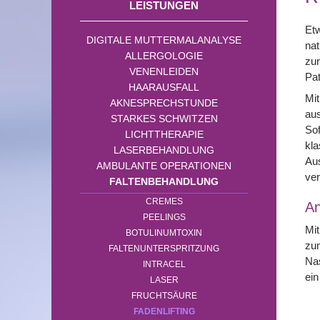
LEISTUNGEN
Etw
DIGITALE MUTTERMALANALYSE
nat
ALLERGOLOGIE
zur
VENENLEIDEN
Pat
HAARAUSFALL
Mit
AKNESPRECHSTUNDE
aus
STARKES SCHWITZEN
Sof
LICHTTHERAPIE
kla
LASERBEHANDLUNG
Aus
AMBULANTE OPERATIONEN
ver
FALTENBEHANDLUNG
CREMES
A
PEELINGS
Mit
BOTULINUMTOXIN
zum
FALTENUNTERSPRITZUNG
Nas
INTRACEL
ein
LASER
FRUCHTSÄURE
FADENLIFTING